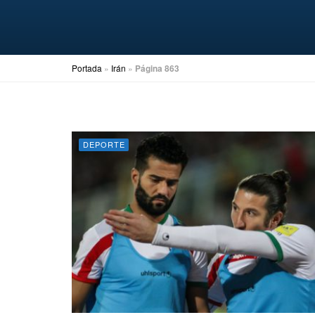
Portada
»
Irán
»
Página 863
DEPORTE