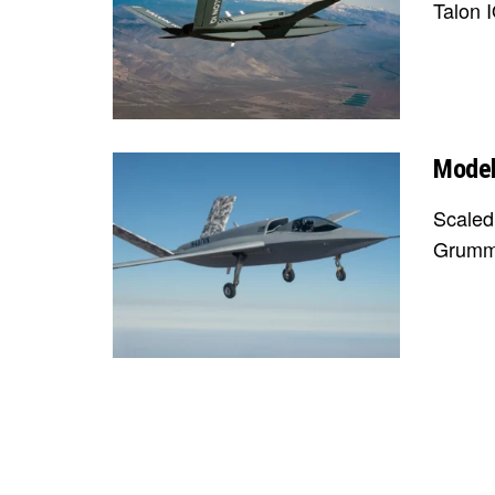
Talon I
Model
Scaled
Grumma