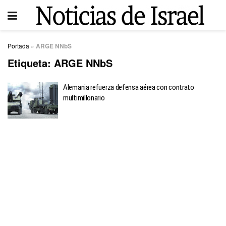
Portada
»
ARGE NNbS
Etiqueta:
ARGE NNbS
Alemania refuerza defensa aérea con contrato
multimillonario