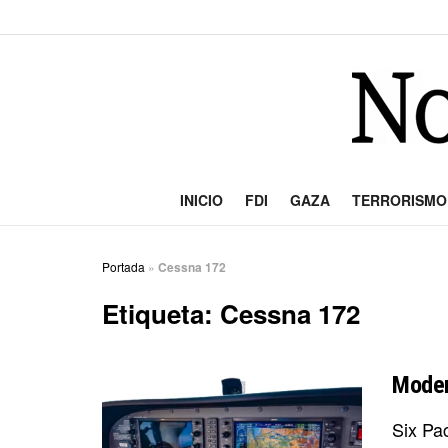
INICIO
FDI
GAZA
TERRORISMO
Portada
»
Cessna 172
Etiqueta:
Cessna 172
Moder
Six Pac