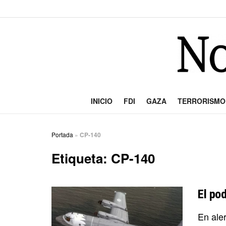
INICIO
FDI
GAZA
TERRORISMO
Portada
»
CP-140
Etiqueta:
CP-140
El po
En ale