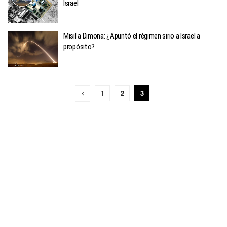
Israel
Misil a Dimona: ¿Apuntó el régimen sirio a Israel a
propósito?
1
2
3