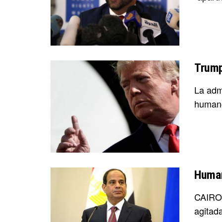
Trump
La adm
humano
Human
CAIRO 
agitada