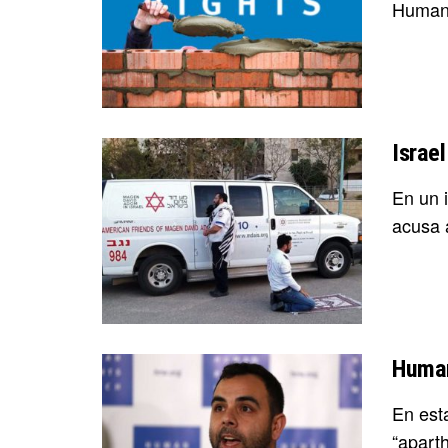
Human 
Israe
En un 
acusa a
Human
En est
“aparthe