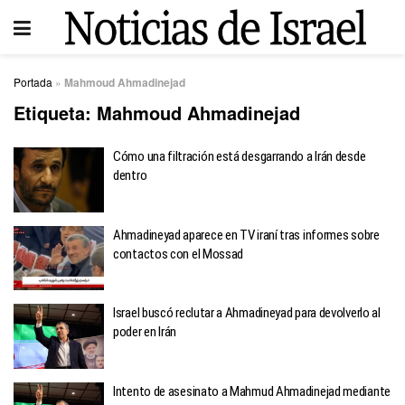
Portada
»
Mahmoud Ahmadinejad
Etiqueta:
Mahmoud Ahmadinejad
Cómo una filtración está desgarrando a Irán desde
dentro
Ahmadineyad aparece en TV iraní tras informes sobre
contactos con el Mossad
Israel buscó reclutar a Ahmadineyad para devolverlo al
poder en Irán
Intento de asesinato a Mahmud Ahmadinejad mediante