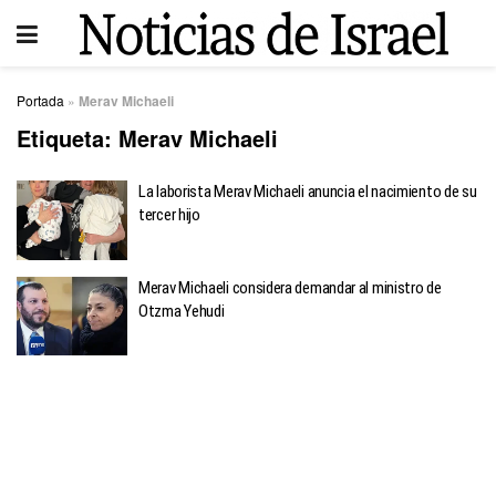
Portada
»
Merav Michaeli
Etiqueta:
Merav Michaeli
La laborista Merav Michaeli anuncia el nacimiento de su
tercer hijo
Merav Michaeli considera demandar al ministro de
Otzma Yehudi