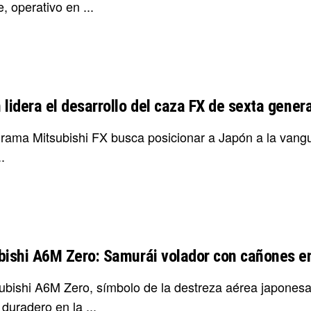
, operativo en ...
 lidera el desarrollo del caza FX de sexta gener
grama Mitsubishi FX busca posicionar a Japón a la vangua
.
bishi A6M Zero: Samurái volador con cañones en
subishi A6M Zero, símbolo de la destreza aérea japones
duradero en la ...