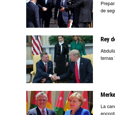
Prepara
de segu
Rey d
Abdull
temas '
Merkel
La can
encontr