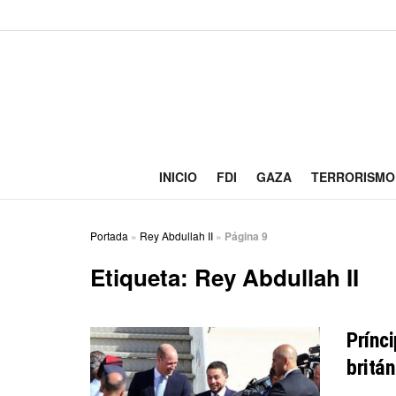
INICIO
FDI
GAZA
TERRORISMO
Portada
»
Rey Abdullah II
»
Página 9
Etiqueta:
Rey Abdullah II
Prínc
britán