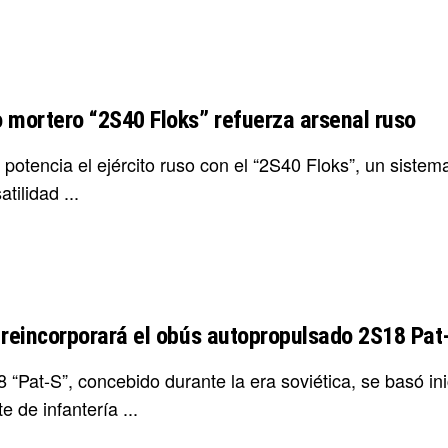
 mortero “2S40 Floks” refuerza arsenal ruso
 potencia el ejército ruso con el “2S40 Floks”, un sist
atilidad ...
 reincorporará el obús autopropulsado 2S18 Pat
 “Pat-S”, concebido durante la era soviética, se basó in
 de infantería ...