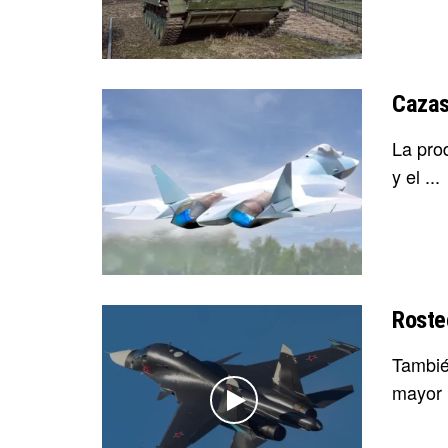
Cazas
La pro
y el ...
Roste
Tambié
mayor 