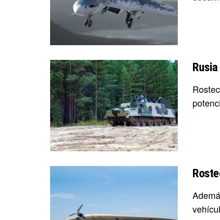
Rusia
Rostec
potenc
Roste
Además
vehícul