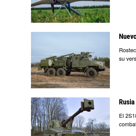
Nuevo
Rostec
su vers
Rusia
El 2S18
combate