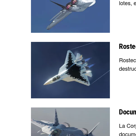
lotes, 
Roste
Rostec
destru
Docum
La Corp
docume