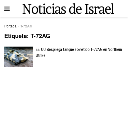
Portada
»
T-72AG
Etiqueta:
T-72AG
EE. UU. despliega tanque soviético T-72AG en Northern
Strike