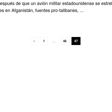
spués de que un avión militar estadounidense se estrella
es en Afganistán, fuentes pro-talibanes, ...
1
…
46
47