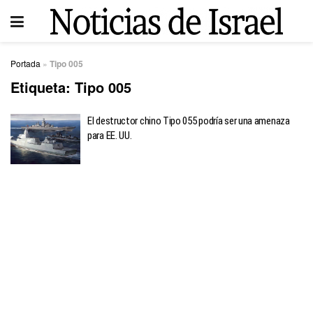
Portada
»
Tipo 005
Etiqueta:
Tipo 005
El destructor chino Tipo 055 podría ser una amenaza
para EE. UU.