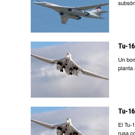
subsón
Tu-16
Un bom
planta 
Tu-16
El Tu-
rusa co