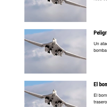
Pelig
Un ata
bombar
El bo
El bom
trasero