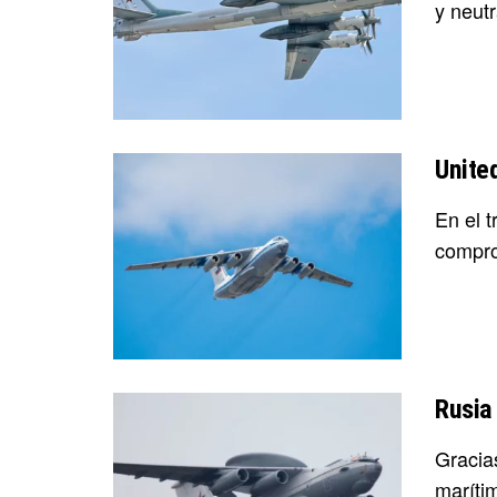
y neutr
Unite
En el 
compro
Rusia
Gracia
marítim