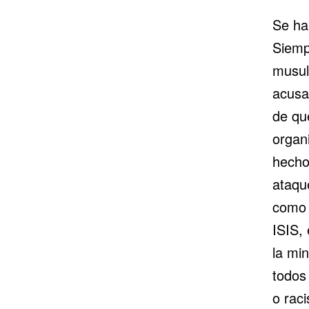
Se ha
Siemp
musul
acusa
de qu
organi
hecho
ataqu
como 
ISIS, 
la min
todos
o raci