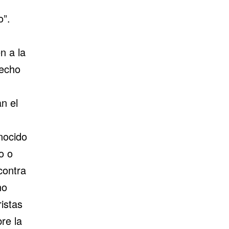
o”.
n a la
hecho
n el
nocido
o o
contra
no
istas
re la