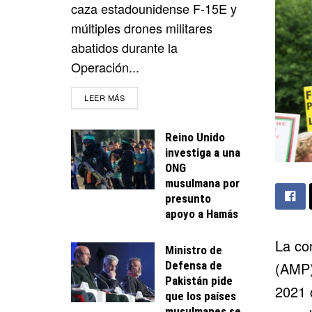
caza estadounidense F-15E y
múltiples drones militares
abatidos durante la
Operación...
DETAILS
LEER MÁS
Reino Unido
investiga a una
ONG
musulmana por
presunto
apoyo a Hamás
La co
Ministro de
Defensa de
(AMP)
Pakistán pide
2021 c
que los países
musulmanes se