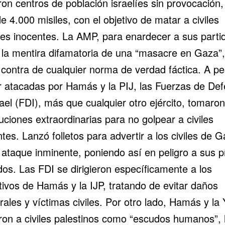
ron centros de población israelíes sin provocación,
 4.000 misiles, con el objetivo de matar a civiles
líes inocentes. La AMP, para enardecer a sus partid
zó la mentira difamatoria de una “masacre en Gaza”
 contra de cualquier norma de verdad fáctica. A pe
r atacadas por Hamás y la PIJ, las Fuerzas de De
ael (FDI), más que cualquier otro ejército, tomaron
ciones extraordinarias para no golpear a civiles
tes. Lanzó folletos para advertir a los civiles de 
 ataque inminente, poniendo así en peligro a sus p
dos. Las FDI se dirigieron específicamente a los
tivos de Hamás y la IJP, tratando de evitar daños
rales y víctimas civiles. Por otro lado, Hamás y la
zaron a civiles palestinos como “escudos humanos”, 