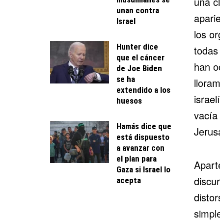
una c
unan contra
aparie
Israel
los or
Hunter dice
todas 
que el cáncer
han o
de Joe Biden
se ha
llora
extendido a los
israel
huesos
vacía
Hamás dice que
Jerusa
está dispuesto
a avanzar con
el plan para
Apart
Gaza si Israel lo
discu
acepta
distor
simpl