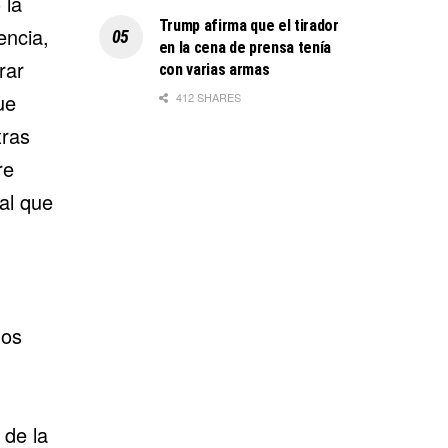
 la
Trump afirma que el tirador
encia,
en la cena de prensa tenía
rar
con varias armas
ue
412 SHARES
tras
re
al que
los
 de la