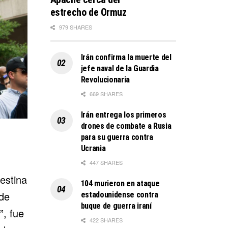
estrecho de Ormuz
979 SHARES
Irán confirma la muerte del
jefe naval de la Guardia
Revolucionaria
669 SHARES
Irán entrega los primeros
drones de combate a Rusia
para su guerra contra
Ucrania
447 SHARES
estina
104 murieron en ataque
de
estadounidense contra
buque de guerra iraní
”, fue
422 SHARES