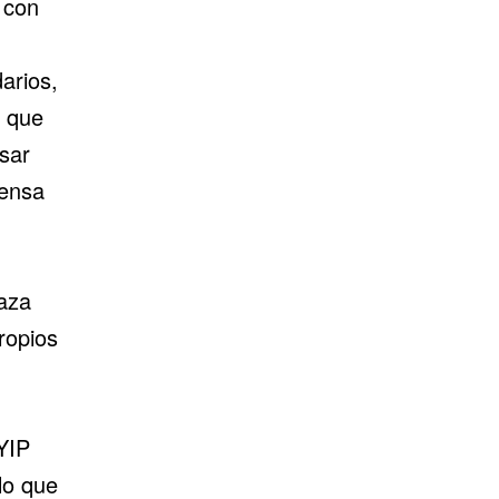
 con
arios,
, que
sar
fensa
Gaza
ropios
 YIP
lo que