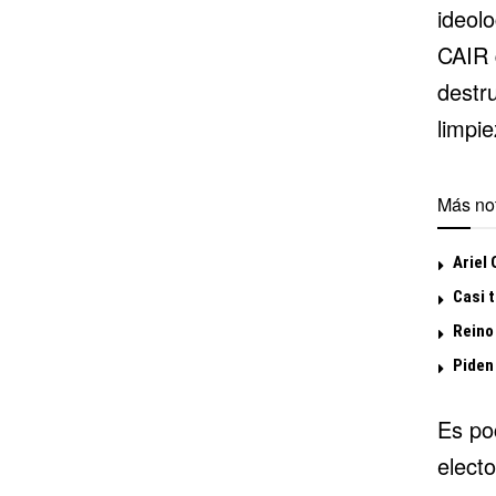
ideol
CAIR 
destru
limpie
Más not
Ariel
Casi 
Reino
Piden
Es po
elect