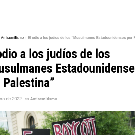
»
Antisemitismo
»
El odio a los judíos de los “Musulmanes Estadounidenses por 
odio a los judíos de los
usulmanes Estadounidense
 Palestina”
ero de 2022
en
Antisemitismo