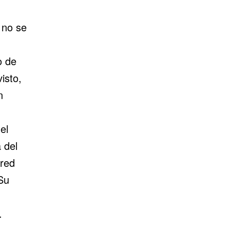
 no se
o de
isto,
n
el
 del
“red
Su
.