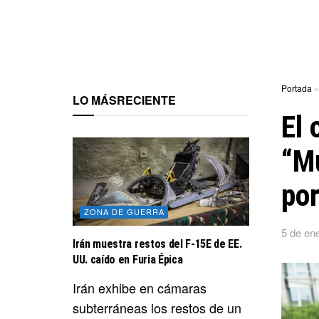
Portada
LO MÁS
RECIENTE
El 
“M
por
ZONA DE GUERRA
5 de en
Irán muestra restos del F-15E de EE.
UU. caído en Furia Épica
Irán exhibe en cámaras
subterráneas los restos de un