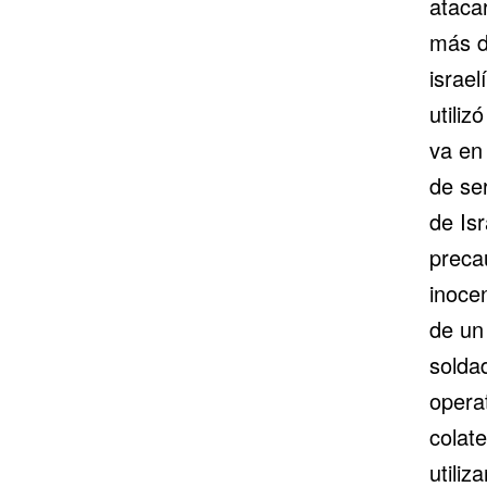
ataca
más de
israe
utili
va en
de se
de Isr
precau
inocen
de un
solda
opera
colate
utili