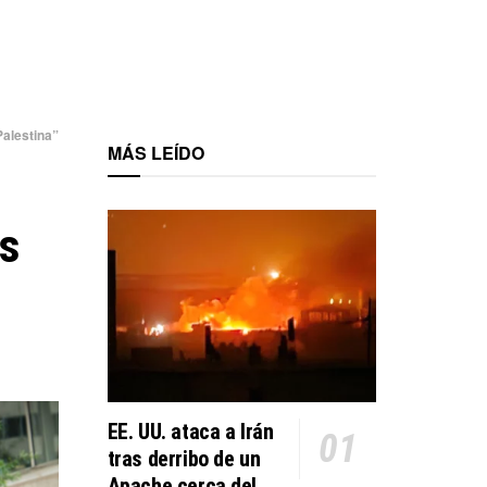
Palestina”
MÁS LEÍDO
s
EE. UU. ataca a Irán
tras derribo de un
Apache cerca del