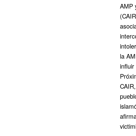
AMP y
(CAIR
asoci
inter
intole
la AM
influi
Próxim
CAIR, 
puebl
islam
afirma
victi