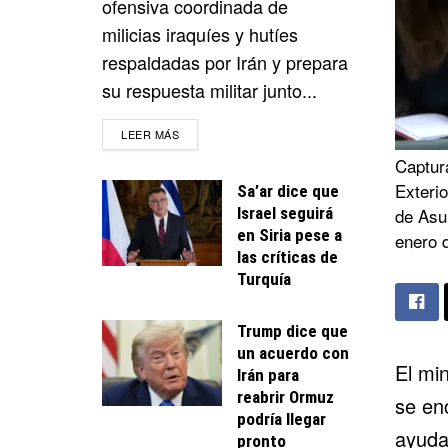
ofensiva coordinada de
milicias iraquíes y hutíes
respaldadas por Irán y prepara
su respuesta militar junto...
DETAILS
LEER MÁS
Captura
Exteri
Sa’ar dice que
Israel seguirá
de Asu
en Siria pese a
enero 
las críticas de
Turquía
Trump dice que
un acuerdo con
El mi
Irán para
reabrir Ormuz
se en
podría llegar
ayuda
pronto