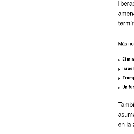
liber
amena
termin
Más not
El min
Israel
Trump
Un fu
Tambi
asuma
en la 