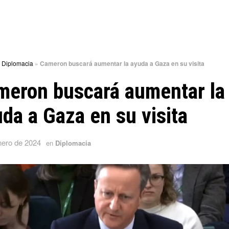
»
Diplomacia
»
Cameron buscará aumentar la ayuda a Gaza en su visita
meron buscará aumentar la
da a Gaza en su visita
nero de 2024
en
Diplomacia