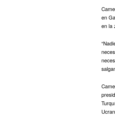
Camer
en Ga
en la 
“Nadi
neces
neces
salga
Camer
presi
Turquí
Ucran