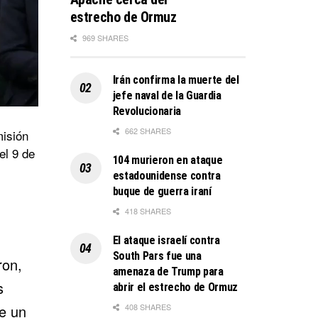
estrecho de Ormuz
969 SHARES
Irán confirma la muerte del
jefe naval de la Guardia
Revolucionaria
662 SHARES
isión
el 9 de
104 murieron en ataque
estadounidense contra
buque de guerra iraní
418 SHARES
El ataque israelí contra
South Pars fue una
ron,
amenaza de Trump para
s
abrir el estrecho de Ormuz
408 SHARES
e un