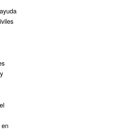
 ayuda
viles
es
 y
el
a en