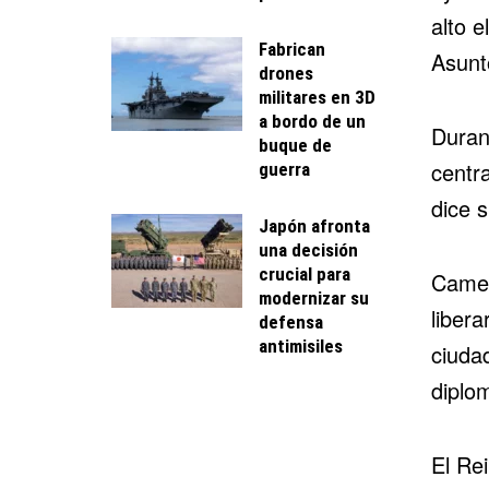
alto e
Fabrican
Asunt
drones
militares en 3D
a bordo de un
Duran
buque de
centr
guerra
dice s
Japón afronta
una decisión
crucial para
Camer
modernizar su
libera
defensa
antimisiles
ciuda
diplom
El Re