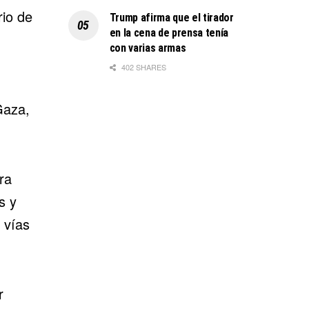
rio de
Trump afirma que el tirador
en la cena de prensa tenía
con varias armas
402 SHARES
Gaza,
ra
s y
 vías
r