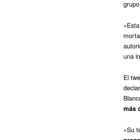
grupo 
«Esta
morta
autori
una i
El tw
decla
Blanc
más 
«Su t
prop