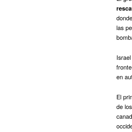
resca
donde
las p
bomba
Israe
fronte
en au
El pr
de lo
canad
occid