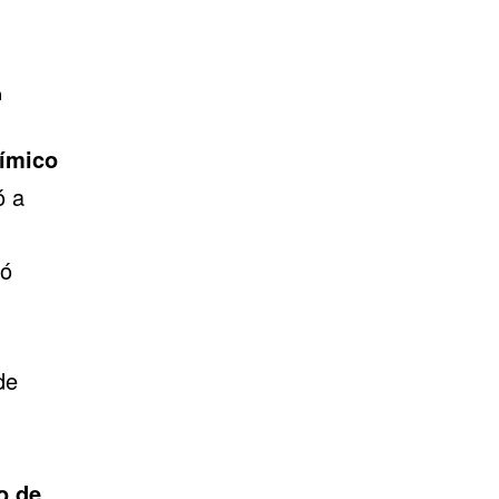
n
ímico
ó a
gó
de
o de