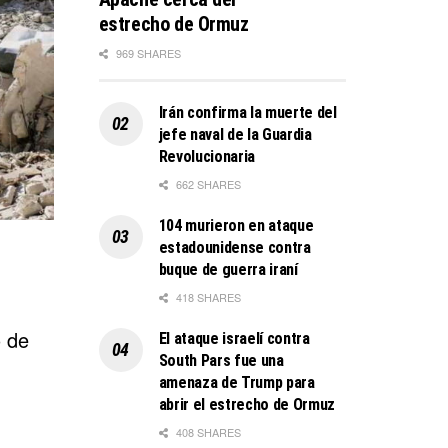
estrecho de Ormuz
969 SHARES
Irán confirma la muerte del
jefe naval de la Guardia
Revolucionaria
662 SHARES
104 murieron en ataque
estadounidense contra
buque de guerra iraní
418 SHARES
o de
El ataque israelí contra
South Pars fue una
amenaza de Trump para
abrir el estrecho de Ormuz
408 SHARES