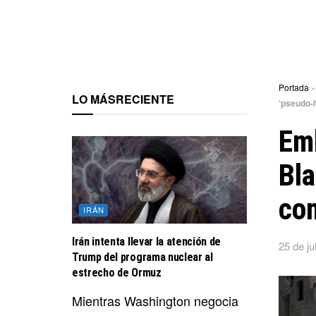
Portada
LO MÁS
RECIENTE
‘pseudo-
Emb
Bla
co
IRÁN
Irán intenta llevar la atención de
25 de ju
Trump del programa nuclear al
estrecho de Ormuz
Mientras Washington negocia