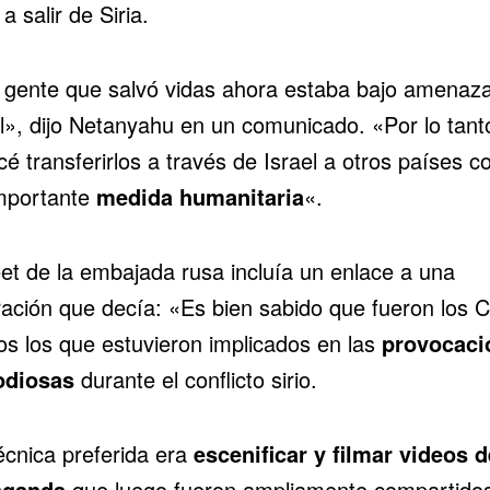
a salir de Siria.
 gente que salvó vidas ahora estaba bajo amenaz
l», dijo Netanyahu en un comunicado. «Por lo tant
cé transferirlos a través de Israel a otros países 
mportante
medida humanitaria
«.
eet de la embajada rusa incluía un enlace a una
ración que decía: «Es bien sabido que fueron los 
os los que estuvieron implicados en las
provocaci
odiosas
durante el conflicto sirio.
écnica preferida era
escenificar y filmar videos d
aganda
que luego fueron ampliamente compartidos