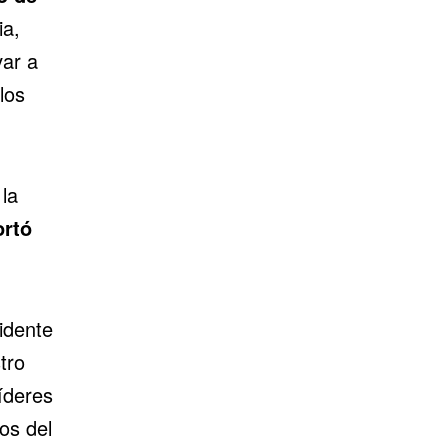
ia,
var a
los
la
ortó
idente
tro
íderes
os del