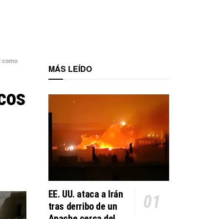
l como
MÁS LEÍDO
cos
EE. UU. ataca a Irán
tras derribo de un
Apache cerca del