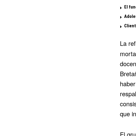
El fun
Adoles
Clien
La re
morta
docen
Breta
haber
respa
consi
que in
El gr