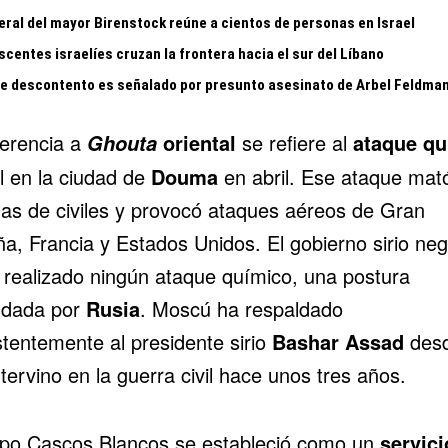
eral del mayor Birenstock reúne a cientos de personas en Israel
centes israelíes cruzan la frontera hacia el sur del Líbano
te descontento es señalado por presunto asesinato de Arbel Feldma
ferencia a
oriental
se refiere al
ataque qu
Ghouta
l en la ciudad de
Douma
en abril. Ese ataque mat
as de civiles y provocó ataques aéreos de Gran
ña, Francia y Estados Unidos. El gobierno sirio ne
 realizado ningún ataque químico, una postura
ldada por
Rusia
. Moscú ha respaldado
stentemente al presidente sirio
Bashar Assad
des
tervino en la guerra civil hace unos tres años.
upo Cascos Blancos se estableció como un
servici