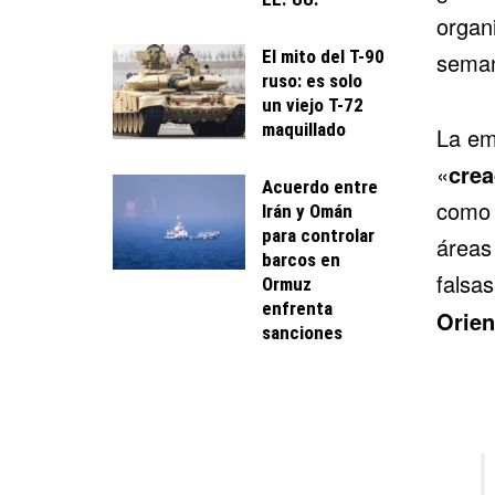
organi
El mito del T-90
sema
ruso: es solo
un viejo T-72
maquillado
La em
«
crea
Acuerdo entre
como 
Irán y Omán
para controlar
áreas 
barcos en
falsa
Ormuz
enfrenta
Orien
sanciones