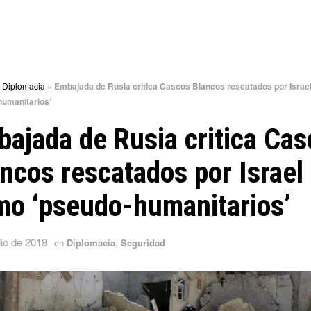
»
Diplomacia
»
Embajada de Rusia critica Cascos Blancos rescatados por Israe
humanitarios’
ajada de Rusia critica Cas
ncos rescatados por Israel
mo ‘pseudo-humanitarios’
lio de 2018
en
Diplomacia
,
Seguridad