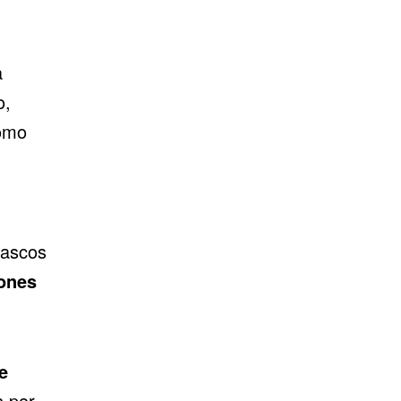
a
o,
como
Cascos
ones
e
 por