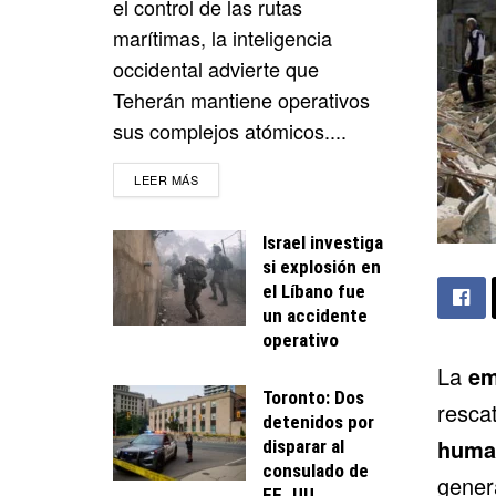
el control de las rutas
marítimas, la inteligencia
occidental advierte que
Teherán mantiene operativos
sus complejos atómicos....
DETAILS
LEER MÁS
Israel investiga
si explosión en
el Líbano fue
un accidente
operativo
La
em
Toronto: Dos
resca
detenidos por
human
disparar al
consulado de
gener
EE. UU.