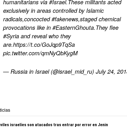
humanitarians via
#Israel
.These militants acted
exclusively in areas controlled by Islamic
radicals,concocted
#fakenews
,staged chemical
provocations like in
#EasternGhouta
.They flee
#Syria
and reveal who they
are.
https://t.co/GoJqp9TqSa
pic.twitter.com/qmNyQbKygM
— Russia in Israel (@israel_mid_ru)
July 24, 201
icias
viles israelíes son atacados tras entrar por error en Jenin