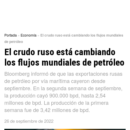
Portada
»
Economía
»
El crudo ruso está cambiando los flujos mundiales
de petróleo
El crudo ruso está cambiando
los flujos mundiales de petróleo
Bloomberg informó de que las exportaciones rusas
de petróleo por vía marítima cayeron desde
septiembre. En la segunda semana de septiembre,
la producción cayó 900.000 bpd, hasta 2,54
millones de bpd. La producción de la primera
semana fue de 3,42 millones de bpd.
26 de septiembre de 2022