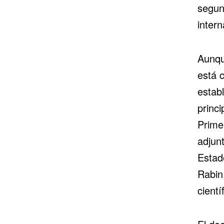
segund
intern
Aunqu
está 
establ
princi
Primer
adjun
Estad
Rabin
cientí