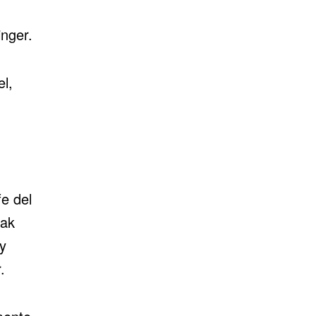
inger.
l,
fe del
hak
y
.