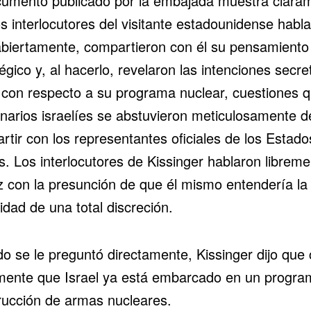
cumento publicado por la embajada muestra clara
s interlocutores del visitante estadounidense habl
biertamente, compartieron con él su pensamiento
égico y, al hacerlo, revelaron las intenciones secre
l con respecto a su programa nuclear, cuestiones q
onarios israelíes se abstuvieron meticulosamente d
tir con los representantes oficiales de los Estado
. Los interlocutores de Kissinger hablaron libreme
ez con la presunción de que él mismo entendería la
dad de una total discreción.
o se le preguntó directamente, Kissinger dijo que 
mente que Israel ya está embarcado en un progra
rucción de armas nucleares.