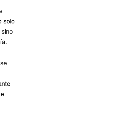
s
o solo
 sino
ía.
ese
ante
de