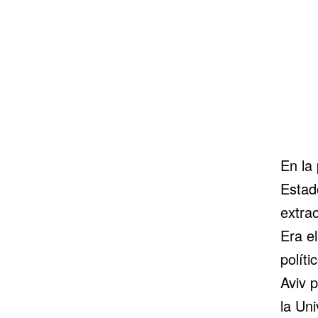
En la
Estad
extrao
Era el
polít
Aviv 
la Uni