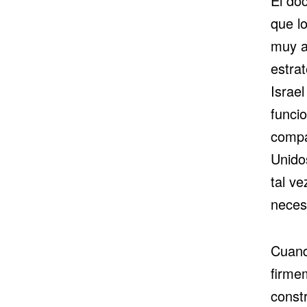
El do
que lo
muy a
estrat
Israe
funci
compar
Unidos
tal v
necesi
Cuand
firme
const