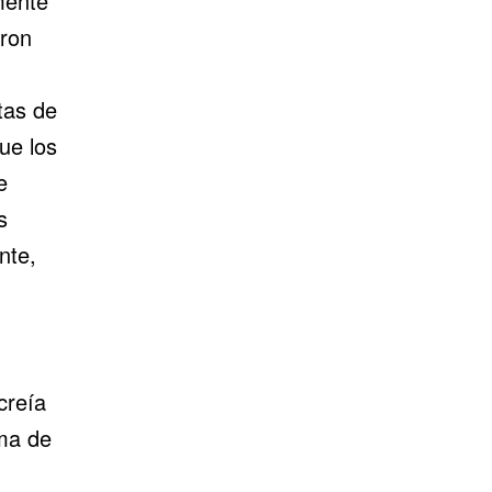
mente
aron
tas de
ue los
e
s
nte,
creía
ma de