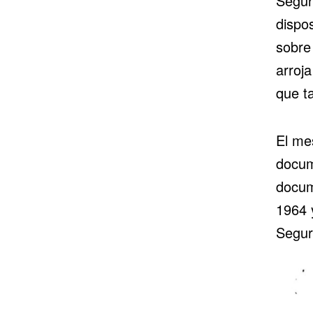
Segur
dispo
sobre
arroja
que t
El me
docum
docum
1964 y
Segur