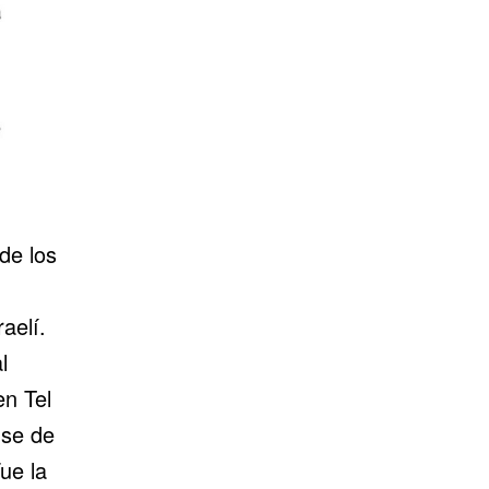
de los
aelí.
l
en Tel
nse de
Fue la