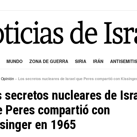
MUNDO
ZONA DE GUERRA
SIRIA
IRÁN
ANTISEMITI
»
Opinión
»
Los secretos nucleares de Israel que Peres compartió con Kissinge
 secretos nucleares de Isr
e Peres compartió con
singer en 1965