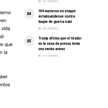
447 SHARES
104 murieron en ataque
ierno
estadounidense contra
ven
buque de guerra iraní
 vida
422 SHARES
al
Trump afirma que el tirador
de que
en la cena de prensa tenía
con varias armas
n la
412 SHARES
aber
entos