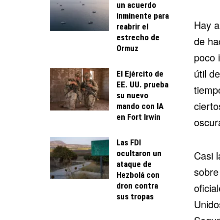
un acuerdo
inminente para
Hay a
reabrir el
estrecho de
de ha
Ormuz
poco i
útil d
El Ejército de
EE. UU. prueba
tiemp
su nuevo
cierto
mando con IA
en Fort Irwin
oscura
Las FDI
ocultaron un
Casi 
ataque de
sobre 
Hezbolá con
dron contra
oficia
sus tropas
Unidos