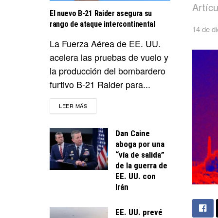
Artíc
El nuevo B-21 Raider asegura su
rango de ataque intercontinental
14 de d
La Fuerza Aérea de EE. UU.
acelera las pruebas de vuelo y
la producción del bombardero
furtivo B-21 Raider para...
DETAILS
LEER MÁS
Dan Caine
aboga por una
“vía de salida”
de la guerra de
EE. UU. con
Irán
EE. UU. prevé