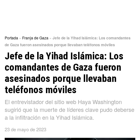
Portada
»
Franja de Gaza
»
Jefe de la Yihad Islámica: Los comandantes
de Gaza fueron asesinados porque llevaban teléfonos móviles
Jefe de la Yihad Islámica: Los
comandantes de Gaza fueron
asesinados porque llevaban
teléfonos móviles
El entrevistador del sitio web Haya Washington
sugirió que la muerte de líderes clave pudo deberse
a la infiltración en la Yihad Islámica.
23 de mayo de 2023