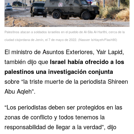
Palestinos atacan a soldados israelíes en el pueblo de Al-Sila Al-Harithi, cerca de la
ciudad cisjordana de Jenín, el 7 de mayo de 2022. (Nasser Ishtayeh/Flash90)
El ministro de Asuntos Exteriores, Yair Lapid,
también dijo que
Israel había ofrecido a los
palestinos una investigación conjunta
sobre “la triste muerte de la periodista Shireen
Abu Aqleh”.
“Los periodistas deben ser protegidos en las
zonas de conflicto y todos tenemos la
responsabilidad de llegar a la verdad”, dijo