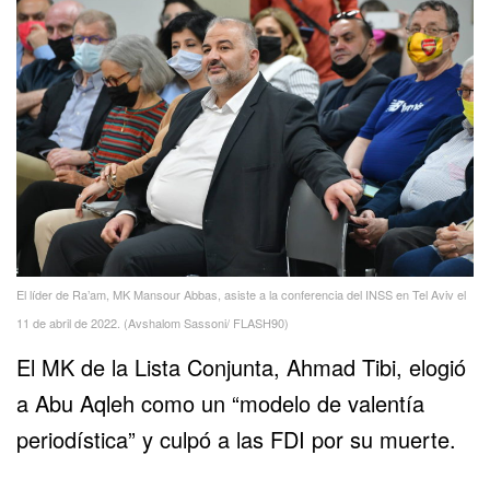
El líder de Ra’am, MK Mansour Abbas, asiste a la conferencia del INSS en Tel Aviv el
11 de abril de 2022. (Avshalom Sassoni/ FLASH90)
El MK de la Lista Conjunta, Ahmad Tibi, elogió
a Abu Aqleh como un “modelo de valentía
periodística” y culpó a las FDI por su muerte.