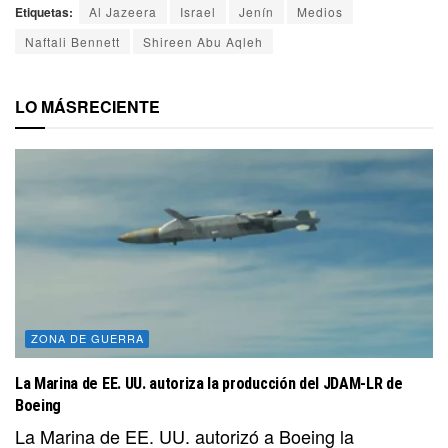
Etiquetas:
Al Jazeera
Israel
Jenín
Medios
Naftali Bennett
Shireen Abu Aqleh
LO MÁS
RECIENTE
ZONA DE GUERRA
La Marina de EE. UU. autoriza la producción del JDAM-LR de
Boeing
La Marina de EE. UU. autorizó a Boeing la