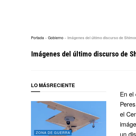
Portada
»
Gobierno
»
Imágenes del último discurso de Shimo
Imágenes del último discurso de S
LO MÁS
RECIENTE
En el
Peres
el Ce
imáge
un di
ZONA DE GUERRA