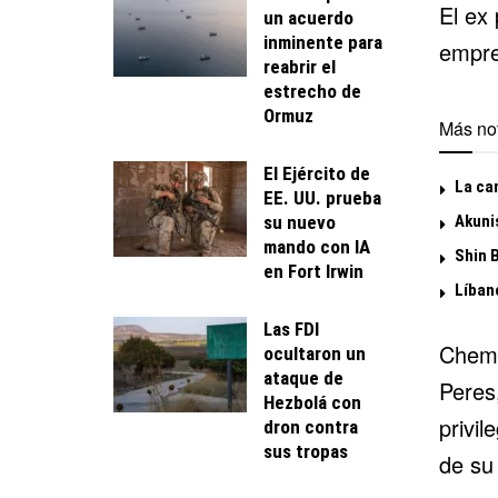
El ex 
un acuerdo
inminente para
empre
reabrir el
estrecho de
Ormuz
Más not
El Ejército de
La ca
EE. UU. prueba
Akuni
su nuevo
mando con IA
Shin 
en Fort Irwin
Líban
Las FDI
Chemi
ocultaron un
ataque de
Peres,
Hezbolá con
privil
dron contra
sus tropas
de su 