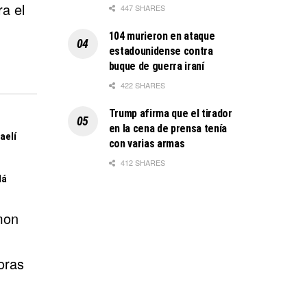
ra el
447 SHARES
104 murieron en ataque
estadounidense contra
buque de guerra iraní
422 SHARES
Trump afirma que el tirador
en la cena de prensa tenía
aelí
con varias armas
412 SHARES
lá
mon
oras