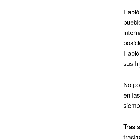
Habló
puebl
intern
posici
Habló
sus hi
No po
en la
siemp
Tras 
trasl