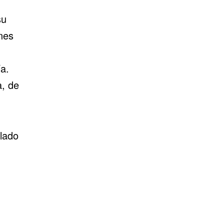
su
nes
a.
a, de
lado