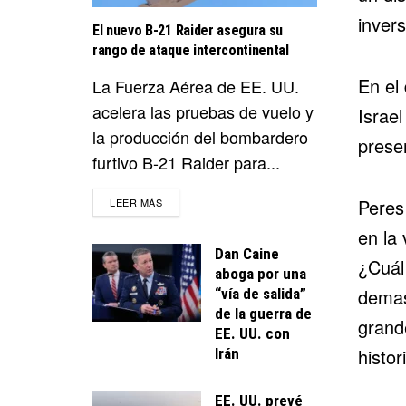
invers
El nuevo B-21 Raider asegura su
rango de ataque intercontinental
En el
La Fuerza Aérea de EE. UU.
acelera las pruebas de vuelo y
Israe
la producción del bombardero
presen
furtivo B-21 Raider para...
Peres
DETAILS
LEER MÁS
en la
Dan Caine
¿Cuál
aboga por una
demas
“vía de salida”
de la guerra de
grand
EE. UU. con
histor
Irán
EE. UU. prevé