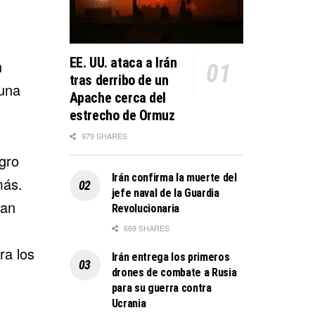
EE. UU. ataca a Irán
n
tras derribo de un
 una
Apache cerca del
estrecho de Ormuz
979 SHARES
gro
Irán confirma la muerte del
más.
jefe naval de la Guardia
ran
Revolucionaria
669 SHARES
ra los
Irán entrega los primeros
drones de combate a Rusia
para su guerra contra
Ucrania