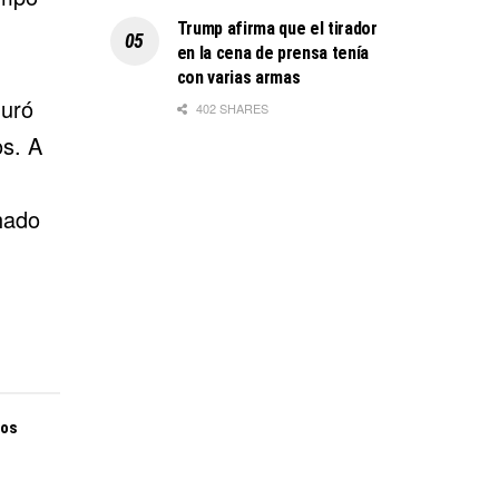
Trump afirma que el tirador
en la cena de prensa tenía
con varias armas
guró
402 SHARES
os. A
hado
mos