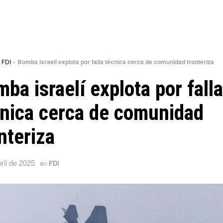
»
FDI
»
Bomba israelí explota por falla técnica cerca de comunidad fronteriza
ba israelí explota por falla
nica cerca de comunidad
nteriza
ril de 2025
en
FDI