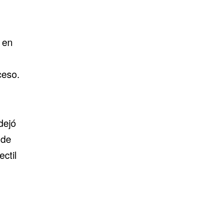
 en
ceso.
dejó
 de
ctil