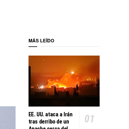
MÁS LEÍDO
EE. UU. ataca a Irán
tras derribo de un
Apache cerca del