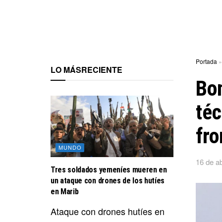
Portada
LO MÁS
RECIENTE
Bom
téc
fro
MUNDO
16 de ab
Tres soldados yemeníes mueren en
un ataque con drones de los hutíes
en Marib
Ataque con drones hutíes en