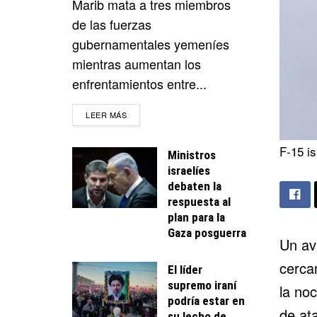
Marib mata a tres miembros
de las fuerzas
gubernamentales yemeníes
mientras aumentan los
enfrentamientos entre...
DETAILS
LEER MÁS
F-15 is
Ministros
israelíes
debaten la
respuesta al
plan para la
Gaza posguerra
Un av
cercan
El líder
supremo iraní
la noc
podría estar en
de at
su lecho de