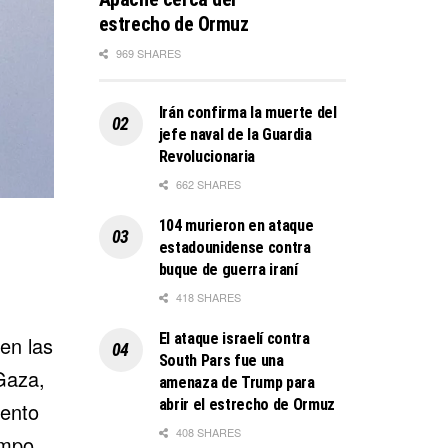
estrecho de Ormuz
969 SHARES
Irán confirma la muerte del
jefe naval de la Guardia
Revolucionaria
662 SHARES
104 murieron en ataque
estadounidense contra
buque de guerra iraní
418 SHARES
El ataque israelí contra
en las
South Pars fue una
Gaza
,
amenaza de Trump para
abrir el estrecho de Ormuz
tento
408 SHARES
ampo