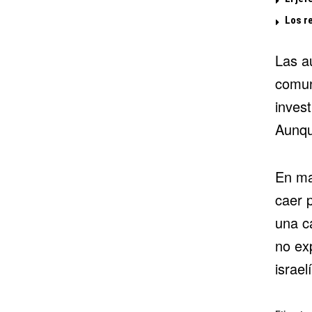
Los r
Las a
comuni
inves
Aunque
En ma
caer 
una c
no exp
israel