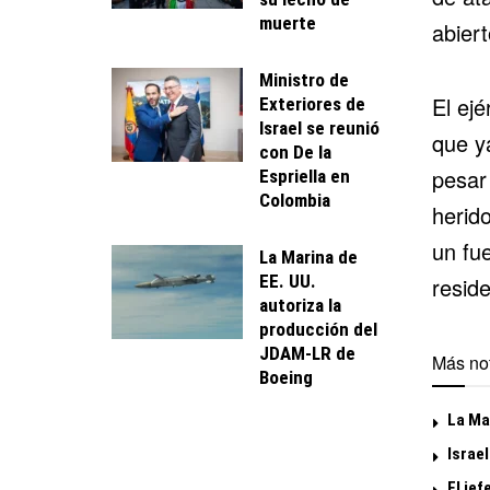
muerte
abier
Ministro de
El ejé
Exteriores de
Israel se reunió
que ya
con De la
pesar
Espriella en
Colombia
herid
un fue
La Marina de
EE. UU.
reside
autoriza la
producción del
JDAM-LR de
Más not
Boeing
La Mar
Israel
El jef