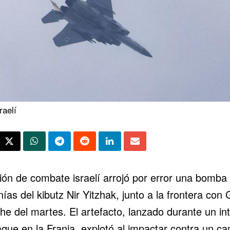
raelí
ión de combate israelí arrojó por error una bomba 
ías del kibutz Nir Yitzhak, junto a la frontera con
he del martes. El artefacto, lanzado durante un in
aque en la Franja, explotó al impactar contra un c