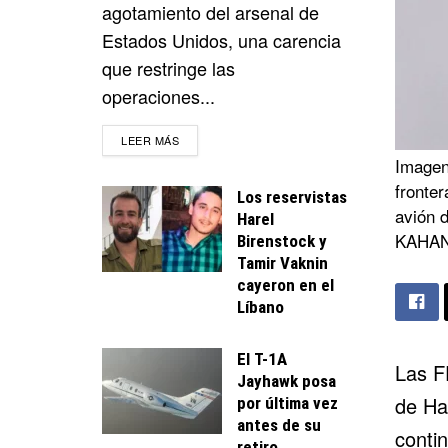
agotamiento del arsenal de
Estados Unidos, una carencia
que restringe las
operaciones...
DETAILS
LEER MÁS
Imagen 
fronter
Los reservistas
avión 
Harel
KAHAN
Birenstock y
Tamir Vaknin
cayeron en el
Líbano
El T-1A
Las F
Jayhawk posa
de
Ha
por última vez
antes de su
conti
retiro