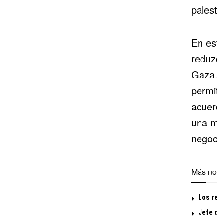
pales
En est
reduz
Gaza.
permit
acuer
una m
negoc
Más not
Los r
Jefe d