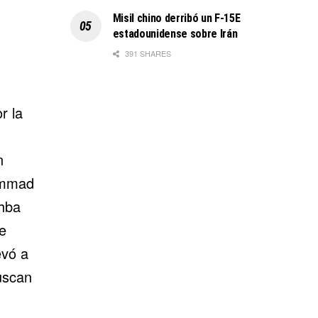
Misil chino derribó un F-15E
estadounidense sobre Irán
391 SHARES
r la
n
ammad
khba
e
evó a
uscan