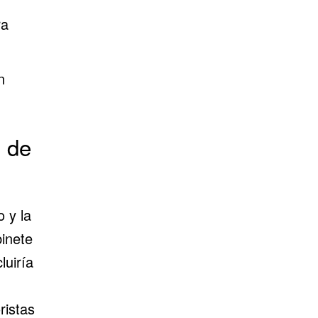
ra
n
n de
 y la
inete
luiría
ristas