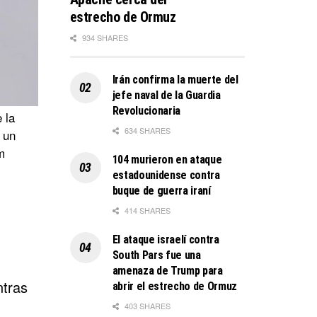
estrecho de Ormuz
934 SHARES
Irán confirma la muerte del
jefe naval de la Guardia
Revolucionaria
 la
634 SHARES
 un
m
104 murieron en ataque
estadounidense contra
buque de guerra iraní
414 SHARES
El ataque israelí contra
South Pars fue una
amenaza de Trump para
ntras
abrir el estrecho de Ormuz
403 SHARES