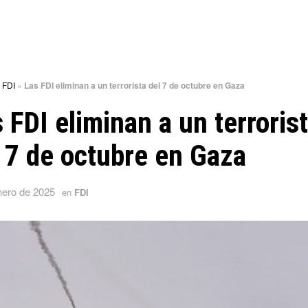
»
FDI
»
Las FDI eliminan a un terrorista del 7 de octubre en Gaza
 FDI eliminan a un terroris
 7 de octubre en Gaza
nero de 2025
en
FDI