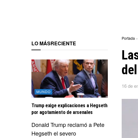
Portada
LO MÁS
RECIENTE
Las
del
16 de e
MUNDO
Trump exige explicaciones a Hegseth
por agotamiento de arsenales
Donald Trump reclamó a Pete
Hegseth el severo