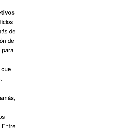
etivos
ficios
más de
ión de
 para
e
ó que
.
Hamás,
os
. Entre