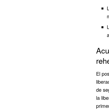
Acu
reh
El pos
liber
de seg
la lib
primer