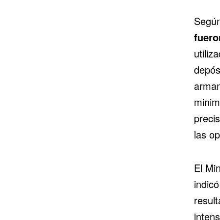
Según
fuero
utili
depós
armam
minim
preci
las o
El Mi
indic
resul
intens