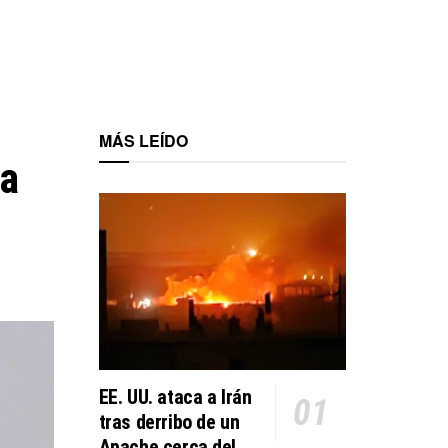
MÁS LEÍDO
ta
EE. UU. ataca a Irán
tras derribo de un
Apache cerca del