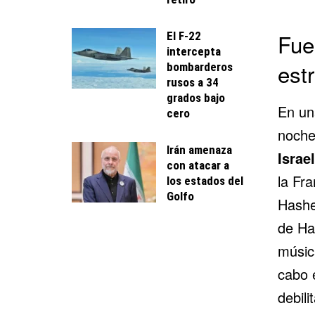
Fue
El F-22
intercepta
est
bombarderos
rusos a 34
grados bajo
En una
cero
noche
Irán amenaza
Israel
con atacar a
la
Fra
los estados del
Golfo
Hashe
de Ha
músic
cabo 
debili