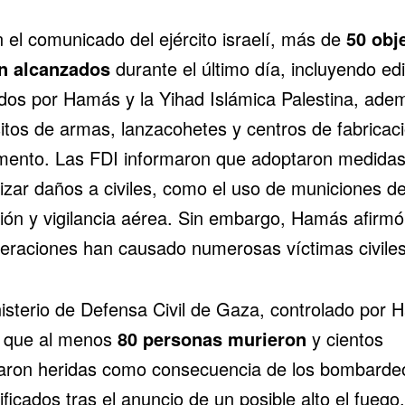
 el comunicado del ejército israelí, más de
50 obj
n alcanzados
durante el último día, incluyendo edi
zados por Hamás y la
Yihad Islámica Palestina
, ade
itos de armas, lanzacohetes y centros de fabricac
ento. Las FDI informaron que adoptaron medidas
izar daños a civiles, como el uso de municiones d
sión y vigilancia aérea. Sin embargo, Hamás afirm
peraciones han causado numerosas víctimas civiles
nisterio de Defensa Civil de Gaza, controlado por 
ó que al menos
80 personas murieron
y cientos
taron heridas como consecuencia de los bombarde
ificados tras el anuncio de un posible alto el fuego