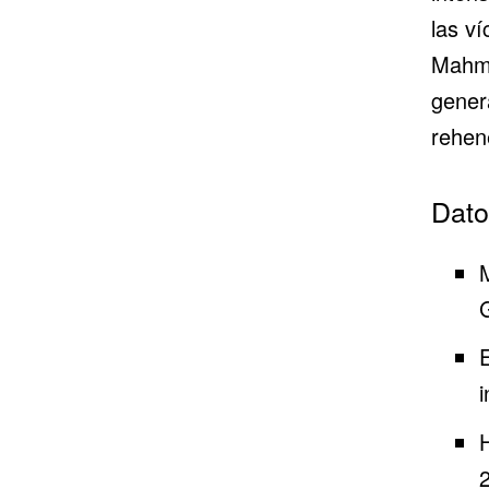
las ví
Mahmu
gener
rehen
Dato