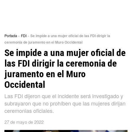
Portada
»
FDI
»
Se impide a una mujer oficial de las FDI dirigir la
ceremonia de juramento en el Muro Occidental
Se impide a una mujer oficial de
las FDI dirigir la ceremonia de
juramento en el Muro
Occidental
Las FDI dijeron que el incidente será investigado y
subrayaron que no prohíben que las mujeres dirijan
ceremonias oficiales.
27 de mayo de 2022