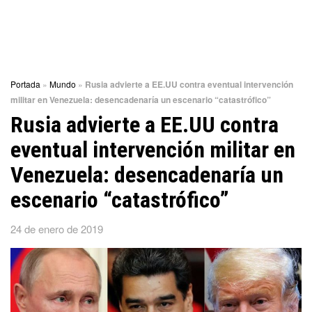
Portada
»
Mundo
»
Rusia advierte a EE.UU contra eventual intervención
militar en Venezuela: desencadenaría un escenario “catastrófico”
Rusia advierte a EE.UU contra
eventual intervención militar en
Venezuela: desencadenaría un
escenario “catastrófico”
24 de enero de 2019