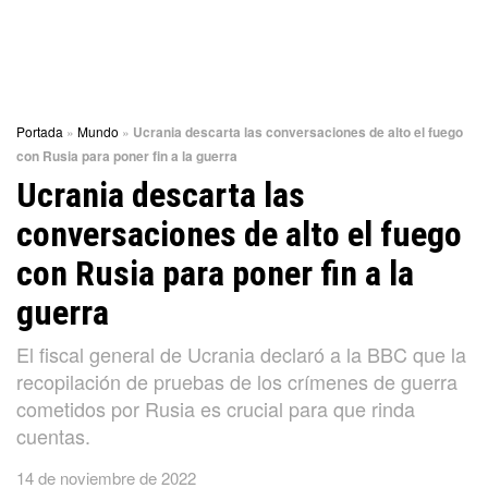
Portada
»
Mundo
»
Ucrania descarta las conversaciones de alto el fuego
con Rusia para poner fin a la guerra
Ucrania descarta las
conversaciones de alto el fuego
con Rusia para poner fin a la
guerra
El fiscal general de Ucrania declaró a la BBC que la
recopilación de pruebas de los crímenes de guerra
cometidos por Rusia es crucial para que rinda
cuentas.
14 de noviembre de 2022