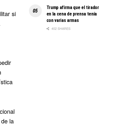
Trump afirma que el tirador
tar si
en la cena de prensa tenía
con varias armas
a
402 SHARES
edir
n
stica
cional
 de la