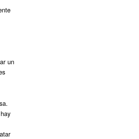
ente
ar un
es
sa.
 hay
atar