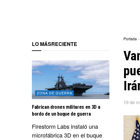
Portada
LO MÁS
RECIENTE
Van
pue
Irá
ZONA DE GUERRA
19 de m
Fabrican drones militares en 3D a
bordo de un buque de guerra
Firestorm Labs instaló una
microfábrica 3D en el buque