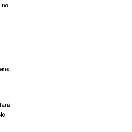
 no
iones
tará
No