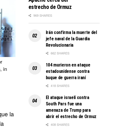
estrecho de Ormuz
969 SHARES
Irán confirma la muerte del
jefe naval de la Guardia
Revolucionaria
662 SHARES
r
104 murieron en ataque
, in
estadounidense contra
buque de guerra iraní
418 SHARES
El ataque israelí contra
South Pars fue una
amenaza de Trump para
que la
abrir el estrecho de Ormuz
da
408 SHARES