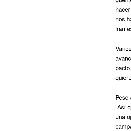
hacer 
nos h
iraníe
Vance
avanc
pacto
quiere
Pese a
“Así 
una o
campañ