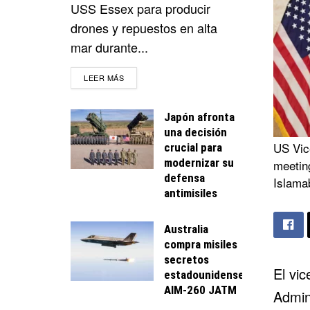
USS Essex para producir
drones y repuestos en alta
mar durante...
DETAILS
LEER MÁS
Japón afronta
una decisión
US Vic
crucial para
modernizar su
meeting
defensa
Islama
antimisiles
Australia
compra misiles
secretos
El vi
estadounidenses
AIM-260 JATM
Admin