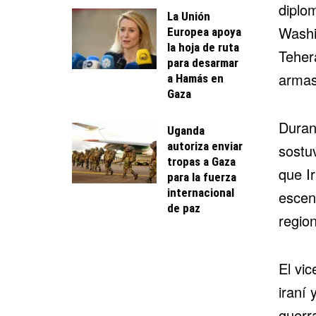
diplom
La Unión
Washi
Europea apoya
la hoja de ruta
Teher
para desarmar
armas
a Hamás en
Gaza
Duran
Uganda
autoriza enviar
sostu
tropas a Gaza
que I
para la fuerza
internacional
escen
de paz
regio
El vic
iraní
guerr