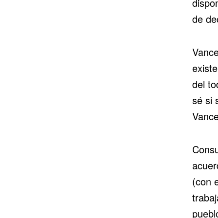
dispo
de dec
Vance
existe
del to
sé si
Vance
Consu
acuer
(con 
traba
puebl