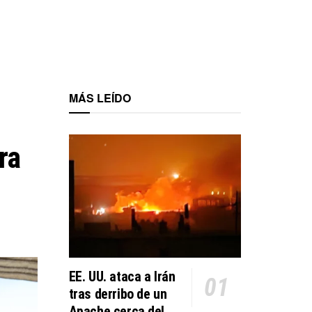
MÁS LEÍDO
ra
EE. UU. ataca a Irán
tras derribo de un
Apache cerca del