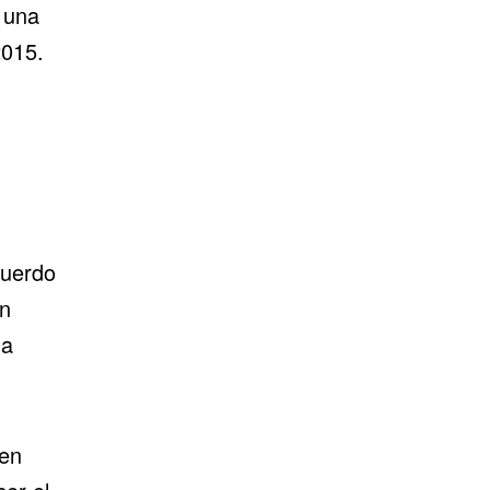
 una
2015.
cuerdo
n
la
 en