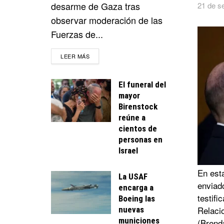
desarme de Gaza tras
21 de s
observar moderación de las
Fuerzas de...
DETAILS
LEER MÁS
El funeral del
mayor
Birenstock
reúne a
cientos de
personas en
Israel
En esta
La USAF
enviado
encarga a
testifi
Boeing las
Relaci
nuevas
municiones
(Brend