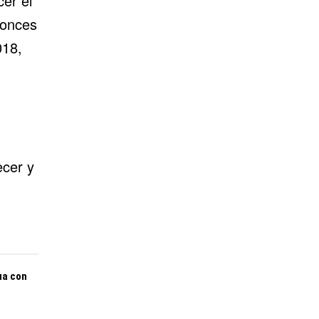
er el
tonces
018,
ecer y
ua con