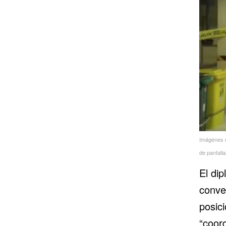
Imágenes de
de pantalla
El di
conve
posic
“coor