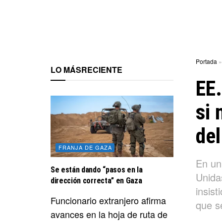
Portada
LO MÁS
RECIENTE
EE.
si 
del
FRANJA DE GAZA
En un
Se están dando “pasos en la
Unidas
dirección correcta” en Gaza
insist
Funcionario extranjero afirma
que s
avances en la hoja de ruta de