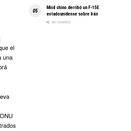
Misil chino derribó un F-15E
estadounidense sobre Irán
391 SHARES
t
que el
a una
brá
ueva
ONU
trados