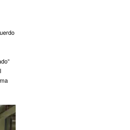
cuerdo
ado”
l
ama