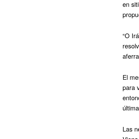
en si
propu
“O Ir
resolv
aferr
El me
para 
entonc
última
Las n