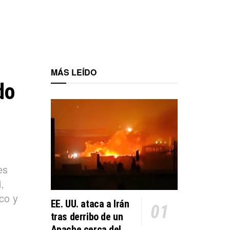
MÁS LEÍDO
do
es
,
co y
EE. UU. ataca a Irán
tras derribo de un
Apache cerca del