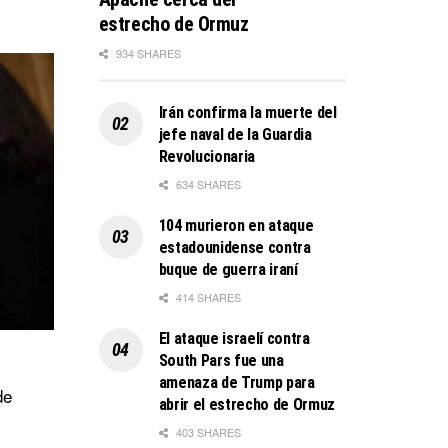
estrecho de Ormuz
934 SHARES
Irán confirma la muerte del
jefe naval de la Guardia
Revolucionaria
634 SHARES
104 murieron en ataque
estadounidense contra
buque de guerra iraní
414 SHARES
El ataque israelí contra
South Pars fue una
amenaza de Trump para
de
abrir el estrecho de Ormuz
403 SHARES