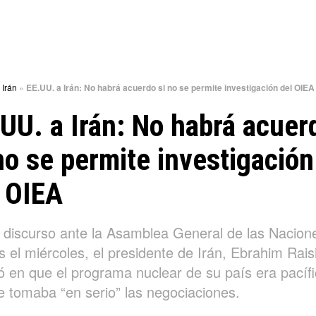
»
Irán
»
EE.UU. a Irán: No habrá acuerdo si no se permite investigación del OIEA
UU. a Irán: No habrá acuer
no se permite investigación
 OIEA
 discurso ante la Asamblea General de las Nacion
 el miércoles, el presidente de Irán, Ebrahim Raisi
ió en que el programa nuclear de su país era pacífi
e tomaba “en serio” las negociaciones.