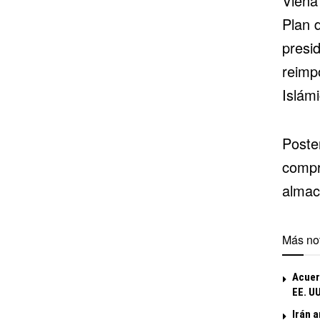
Viena
Plan 
presi
reimp
Islámi
Poste
compr
almac
Más not
Acuer
EE. UU
Irán 