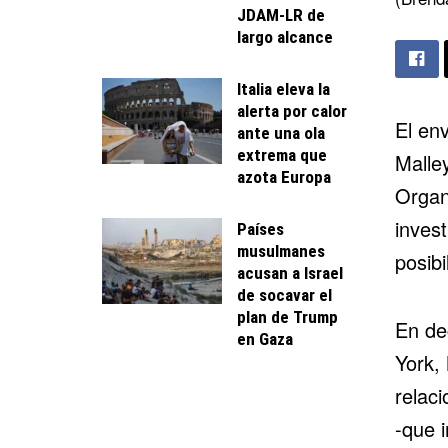
JDAM-LR de
largo alcance
Italia eleva la
alerta por calor
El en
ante una ola
extrema que
Malle
azota Europa
Organ
invest
Países
musulmanes
posibi
acusan a Israel
de socavar el
plan de Trump
En de
en Gaza
York, 
relac
-que 