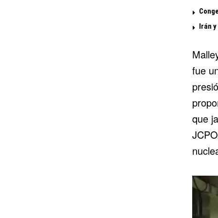
Conge
Irán 
Malle
fue u
presió
propo
que j
JCPOA
nuclea