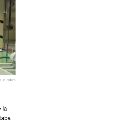
21. (Captura
 la
staba