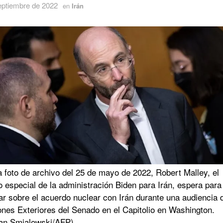
eptiembre de 2022
en
Irán
 foto de archivo del 25 de mayo de 2022, Robert Malley, el
 especial de la administración Biden para Irán, espera para
car sobre el acuerdo nuclear con Irán durante una audiencia 
ones Exteriores del Senado en el Capitolio en Washington.
an Smialowski/AFP)