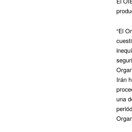
El OI
produc
“El O
cuesti
inequ
seguri
Organ
Irán 
proce
una d
perió
Organ