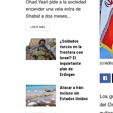
Ohad Yaari pide a la sociedad
encender una vela extra de
Shabat a dos meses...
DETAILS
LEER MÁS
¿Soldados
turcos en la
frontera con
Israel? El
(créd
inquietante
plan de
Erdogan
Atacar a Irán:
incluso sin
Los g
Estados Unidos
del O
quitar