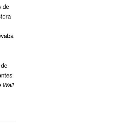
s de
tora
evaba
 de
antes
 Wall