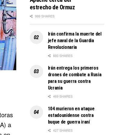
estrecho de Ormuz
999 SHARES
Irán confirma la muerte del
jefe naval de la Guardia
Revolucionaria
693 SHARES
Irán entrega los primeros
drones de combate a Rusia
para su guerra contra
Ucrania
469 SHARES
104 murieron en ataque
toras
estadounidense contra
buque de guerra iraní
A) a
427 SHARES
a en