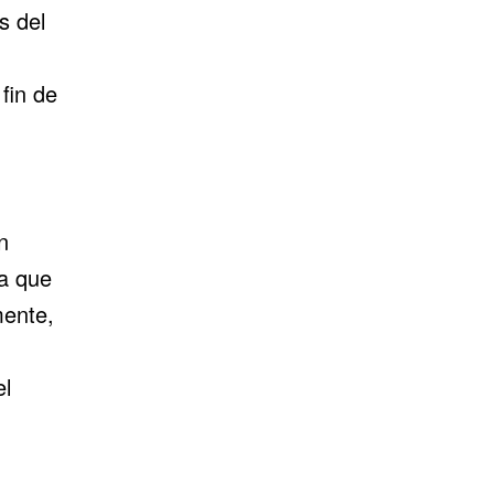
s del
fin de
n
ta que
mente,
el