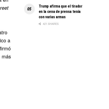
Trump afirma que el tirador
reet
en la cena de prensa tenía
con varias armas
421 SHARES
atro
ico a
firmó
e más