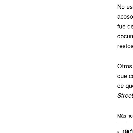
No es
acoso
fue d
docum
restos
Otros
que c
de qu
Stree
Más not
Irán f