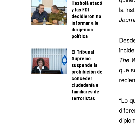
Hezbolá atacó
la ins
y las FDI
decidieron no
Journ
informar a la
dirigencia
política
Desde
incide
El Tribunal
Supremo
The W
suspende la
que s
prohibición de
conceder
recie
ciudadanía a
familiares de
terroristas
“Lo q
difere
diplom