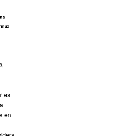
ina
Ormuz
a,
r es
la
s en
sidera