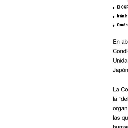
El CG
Irán h
Omán 
En abr
Condic
Unida
Japón
La Com
la “d
organ
las q
human