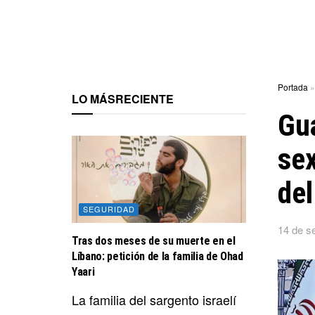
Portada
LO MÁS
RECIENTE
Gua
sex
del
SEGURIDAD
14 de s
Tras dos meses de su muerte en el
Líbano: petición de la familia de Ohad
Yaari
La familia del sargento israelí