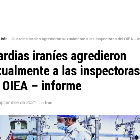
»
Irán
»
Guardias iraníes agredieron sexualmente a las inspectoras del OIEA – i
rdias iraníes agredieron
ualmente a las inspectoras
 OIEA – informe
eptiembre de 2021
en
Irán