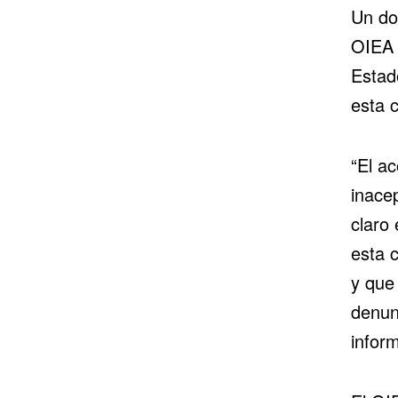
Un do
OIEA a
Estad
esta 
“El a
inace
claro 
esta 
y que
denun
infor