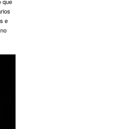
o que
rios
es e
ino