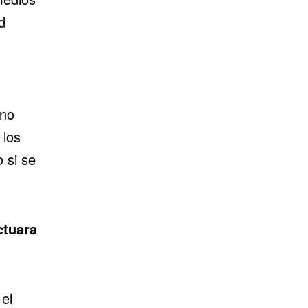
d
 no
 los
 si se
ctuara
 el