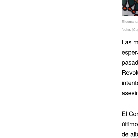
El comandan
fecha. (Cap
Las mi
esper
pasado
Revol
inten
asesin
El Co
último
de alt