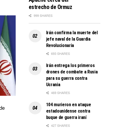
estrecho de Ormuz
999 SHARES
Irán confirma la muerte del
jefe naval de la Guardia
Revolucionaria
693 SHARES
Irán entrega los primeros
drones de combate a Rusia
para su guerra contra
Ucrania
469 SHARES
104 murieron en ataque
 de
estadounidense contra
buque de guerra iraní
427 SHARES