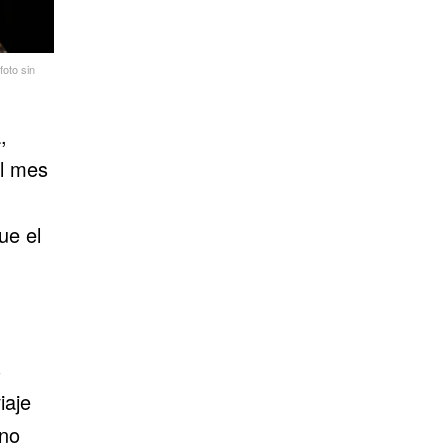
foto sin
,
el mes
ue el
s
iaje
 no