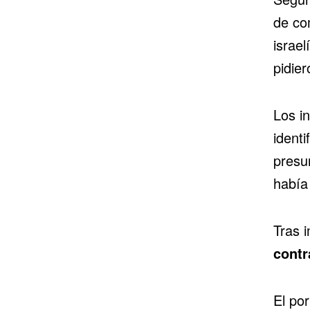
de co
israel
pidie
Los in
identi
presu
había
Tras 
contr
El por