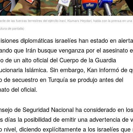
te de las fuerzas terrestres del ejército iraní, Kiumars Heydari, habla con la prensa en una 
tura de pantalla)
siones diplomáticas israelíes han estado en alerta
ando que Irán busque venganza por el asesinato 
 de un alto oficial del
Cuerpo de la Guardia
ucionaria Islámica
. Sin embargo, Kan informó de q
to de secuestro en Turquía se produjo antes del
ato del oficial.
nsejo de Seguridad Nacional ha considerado en lo
s días la posibilidad de emitir una advertencia de v
o nivel, diciendo explícitamente a los israelíes que