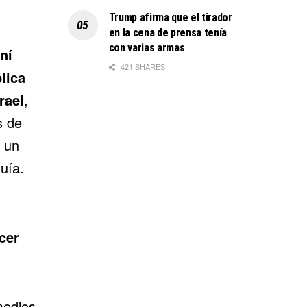
Trump afirma que el tirador
en la cena de prensa tenía
con varias armas
ní
421 SHARES
lica
rael
,
s de
o
un
uía.
cer
medios