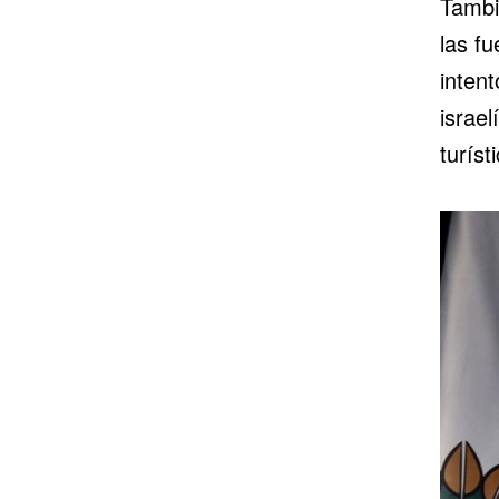
Tambi
las f
intent
israel
turíst