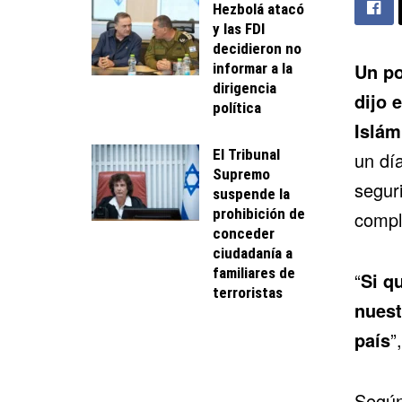
Hezbolá atacó
y las FDI
decidieron no
Un po
informar a la
dirigencia
dijo 
política
Islám
El Tribunal
un dí
Supremo
segur
suspende la
prohibición de
complo
conceder
ciudadanía a
familiares de
“
Si q
terroristas
nuest
país
”
Según