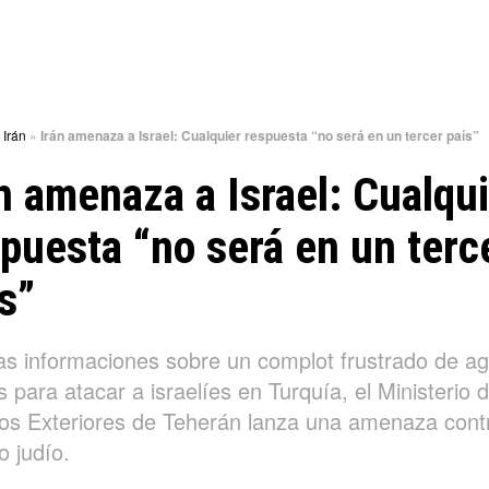
»
Irán
»
Irán amenaza a Israel: Cualquier respuesta “no será en un tercer país”
n amenaza a Israel: Cualqu
puesta “no será en un terc
s”
las informaciones sobre un complot frustrado de a
s para atacar a israelíes en Turquía, el Ministerio 
os Exteriores de Teherán lanza una amenaza contr
o judío.