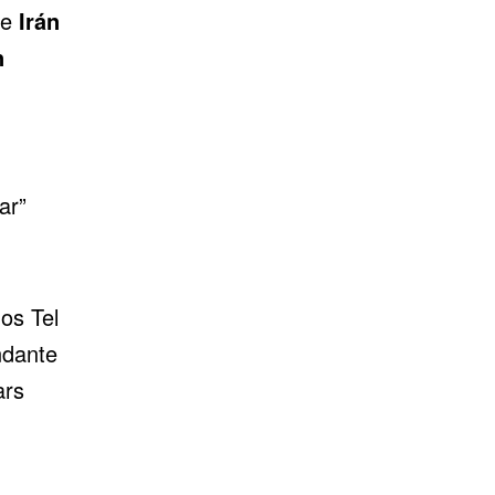
ue
Irán
n
ar”
os Tel
ndante
ars