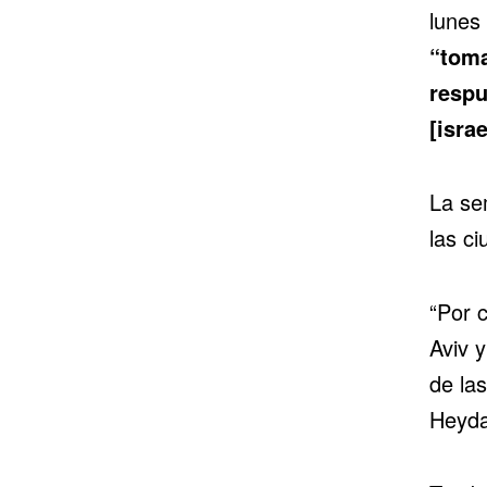
lunes 
“toma
respu
[israe
La se
las ci
“Por 
Aviv y
de las
Heyda