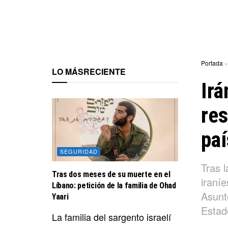
Portada
LO MÁS
RECIENTE
Irá
res
paí
SEGURIDAD
Tras 
Tras dos meses de su muerte en el
iraníe
Líbano: petición de la familia de Ohad
Asunt
Yaari
Estad
La familia del sargento israelí