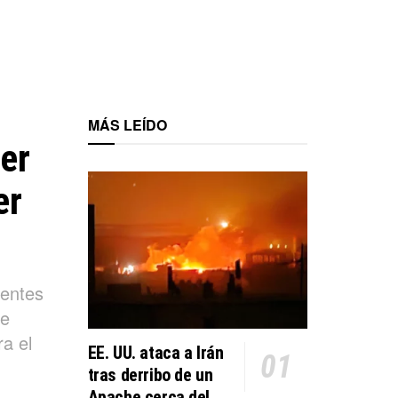
MÁS LEÍDO
ier
er
gentes
de
a el
EE. UU. ataca a Irán
tras derribo de un
Apache cerca del