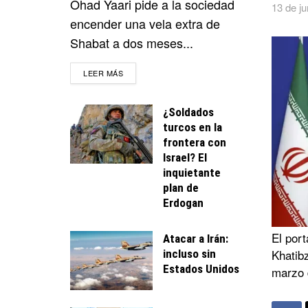
Ohad Yaari pide a la sociedad
13 de ju
encender una vela extra de
Shabat a dos meses...
DETAILS
LEER MÁS
¿Soldados
turcos en la
frontera con
Israel? El
inquietante
plan de
Erdogan
El port
Atacar a Irán:
Khatib
incluso sin
Estados Unidos
marzo 