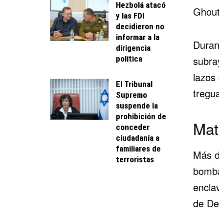
Hezbolá atacó
Ghout
y las FDI
decidieron no
informar a la
Duran
dirigencia
política
subray
lazos
El Tribunal
tregu
Supremo
suspende la
prohibición de
Mat
conceder
ciudadanía a
familiares de
Más d
terroristas
bomba
encla
de De