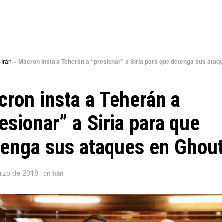
»
Irán
»
Macron insta a Teherán a “presionar” a Siria para que detenga sus ataq
ron insta a Teherán a
esionar” a Siria para que
tenga sus ataques en Ghou
rzo de 2018
en
Irán