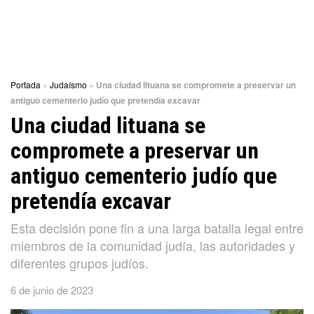
Portada
»
Judaísmo
»
Una ciudad lituana se compromete a preservar un
antiguo cementerio judío que pretendía excavar
Una ciudad lituana se
compromete a preservar un
antiguo cementerio judío que
pretendía excavar
Esta decisión pone fin a una larga batalla legal entre
miembros de la comunidad judía, las autoridades y
diferentes grupos judíos.
6 de junio de 2023