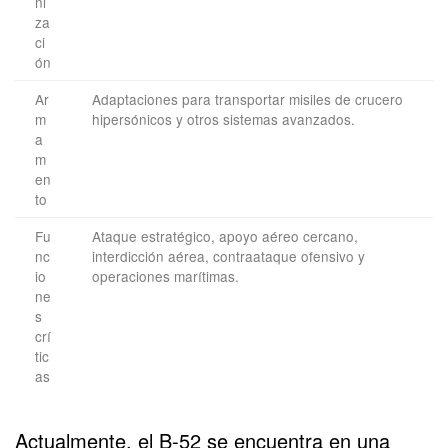
ni
za
ci
ón
Ar
Adaptaciones para transportar misiles de crucero
m
hipersónicos y otros sistemas avanzados.
a
m
en
to
Fu
Ataque estratégico, apoyo aéreo cercano,
nc
interdicción aérea, contraataque ofensivo y
io
operaciones marítimas.
ne
s
crí
tic
as
Actualmente, el B-52 se encuentra en una