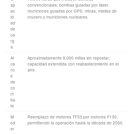
ap
convencionales, bombas guiadas por láser,
ac
municiones guiadas por GPS, minas, misiles de
id
crucero y municiones nucleares.
ad
de
ca
rg
a
Al
Aproximadamente 9,000 millas sin repostar;
ca
capacidad extendida con reabastecimiento en el
nc
aire.
e
de
co
m
ba
te
M
Reemplazo de motores TF33 por motores F130,
od
permitiendo la operación hasta la década de 2050.
er