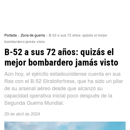
Portada
»
Zona de guerra
»
B-52 a sus 72 años: quizás el mejor
bombardero jamás visto
B-52 a sus 72 años: quizás el
mejor bombardero jamás visto
Aún hoy, el ejército estadounidense cuenta en sus
filas con el B-52 Stratofortress, que ha sido un pilar
de su arsenal aéreo desde que alcanzó su
capacidad operativa inicial poco después de la
Segunda Guerra Mundial.
29 de abril de 2024