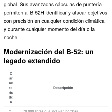
global. Sus avanzadas cápsulas de puntería
permiten al
B-52H
identificar y atacar objetivos
con precisión en cualquier condición climática
y durante cualquier momento del día o la
noche.
Modernización del B-52: un
legado extendido
C
ar
ac
te
Descripción
rís
tic
a
C
70,000 libras que incluyen bombas