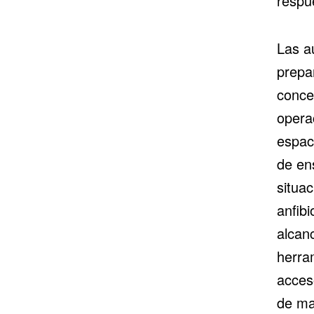
respue
Las a
prepar
conce
opera
espaci
de en
situac
anfibi
alcan
herra
acces
de ma