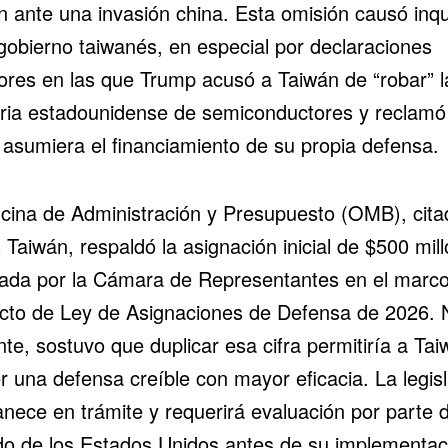
n ante una invasión
china
. Esta omisión causó inq
 gobierno taiwanés, en especial por declaraciones
iores en las que Trump acusó a Taiwán de “robar” l
tria estadounidense de semiconductores y reclamó
a asumiera el financiamiento de su propia defensa.
icina de Administración y Presupuesto (OMB), cita
Taiwán, respaldó la asignación inicial de $500 mil
ada por la Cámara de Representantes en el marco
cto de Ley de Asignaciones de Defensa de 2026. 
te, sostuvo que duplicar esa cifra permitiría a Ta
r una defensa creíble con mayor eficacia. La legis
nece en trámite y requerirá evaluación por parte d
o de los Estados Unidos antes de su implementac