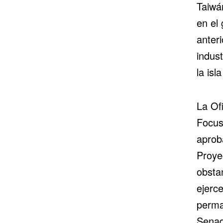
Taiwá
en el
anter
indus
la isl
La Of
Focus 
aprob
Proye
obstan
ejerce
perma
Senad