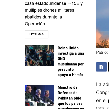
caza estadounidense F-15E y
múltiples drones militares
abatidos durante la
Operación...
DETAILS
LEER MÁS
Reino Unido
Patrio
investiga a una
ONG
musulmana por
presunto
apoyo a Hamás
La ad
Ministro de
Congr
Defensa de
Pakistán pide
en el
que los países
total
musulmanes se