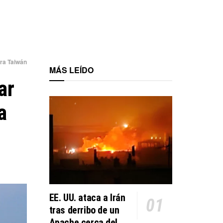
ara Taiwán
MÁS LEÍDO
ar
a
EE. UU. ataca a Irán
tras derribo de un
Apache cerca del