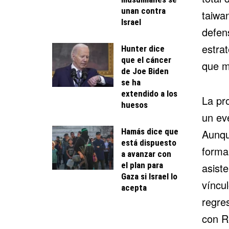
unan contra
taiwa
Israel
defen
estra
Hunter dice
que el cáncer
que m
de Joe Biden
se ha
extendido a los
La pr
huesos
un ev
Hamás dice que
Aunq
está dispuesto
formal
a avanzar con
el plan para
asiste
Gaza si Israel lo
víncu
acepta
regres
con Re