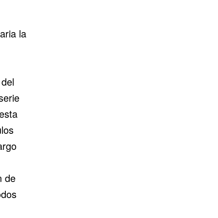
ria la
 del
serie
esta
ulos
argo
n de
odos