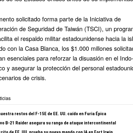
ento solicitado forma parte de la Iniciativa de
ración de Seguridad de Taiwán (TSCI), un progr
cilita el respaldo militar estadounidense hacia la is
do con la Casa Blanca, los $1.000 millones solicit
an esenciales para reforzar la disuasión en el Indo
ico y asegurar la protección del personal estadoun
enarios de crisis.
icias
uestra restos del F-15E de EE. UU. caído en Furia Épica
evo B-21 Raider asegura su rango de ataque intercontinental
rcito de EE. UU. prueba su nuevo mando con IA en Fort Irwin