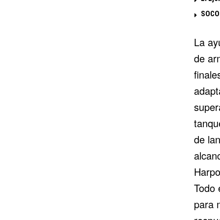
SOCOM
La ay
de ar
final
adapta
super
tanqu
de la
alcan
Harpo
Todo 
para 