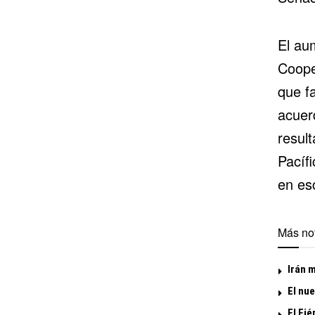
El aum
Coope
que fa
acuer
result
Pacíf
en esc
Más not
Irán m
El nu
El Ejé