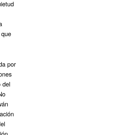
uietud
a
 que
da por
lones
 del
No
iwán
lación
el
ión.