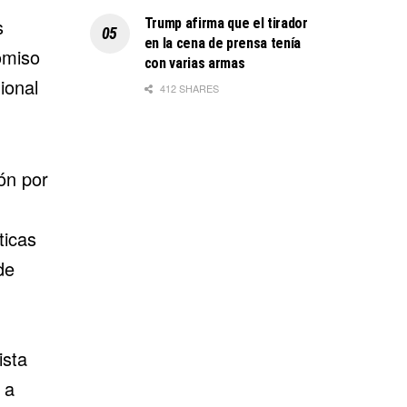
s
Trump afirma que el tirador
en la cena de prensa tenía
omiso
con varias armas
ional
412 SHARES
ón por
ticas
de
ista
 a