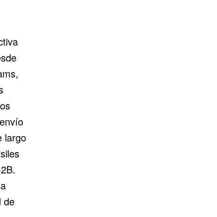
tiva
esde
ams,
s
los
 envío
 largo
siles
-2B.
da
d de