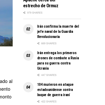
estrecho de Ormuz
979 SHARES
Irán confirma la muerte del
jefe naval de la Guardia
Revolucionaria
669 SHARES
Irán entrega los primeros
drones de combate a Rusia
para su guerra contra
Ucrania
447 SHARES
tado al
104 murieron en ataque
mento
estadounidense contra
buque de guerra iraní
 monto
422 SHARES
n