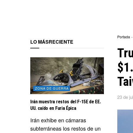
Portada
LO MÁS
RECIENTE
Tru
$1.
Ta
ZONA DE GUERRA
23 de ju
Irán muestra restos del F-15E de EE.
UU. caído en Furia Épica
Irán exhibe en cámaras
subterráneas los restos de un