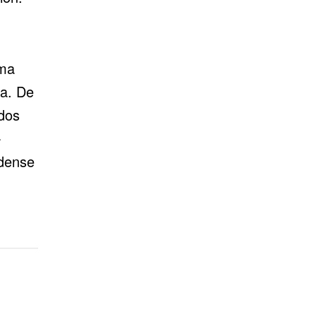
ama
la. De
ados
-
idense