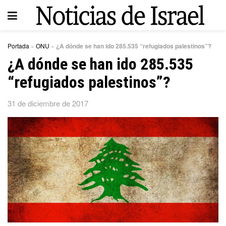
Portada
»
ONU
»
¿A dónde se han ido 285.535 “refugiados palestinos”?
¿A dónde se han ido 285.535
“refugiados palestinos”?
31 de diciembre de 2017