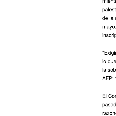
mientr
palest
de la
mayo.
inscri
“Exigi
lo qu
la sob
AFP: 
El Co
pasad
razon