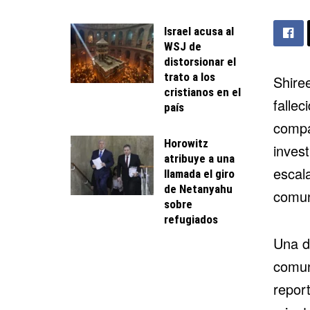
Israel acusa al
WSJ de
distorsionar el
trato a los
Shire
cristianos en el
fallec
país
compa
Horowitz
inves
atribuye a una
escala
llamada el giro
de Netanyahu
comun
sobre
refugiados
Una d
comun
repor