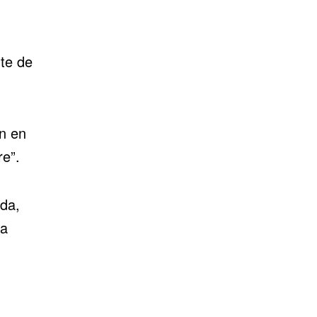
te de
ón en
re”.
ida,
 a