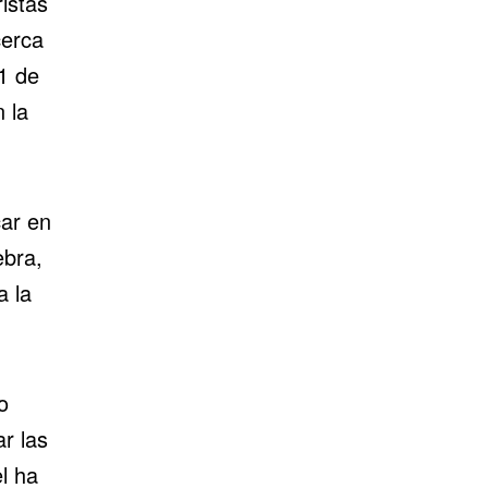
ristas
cerca
11 de
 la
car en
ebra,
a la
o
r las
l ha