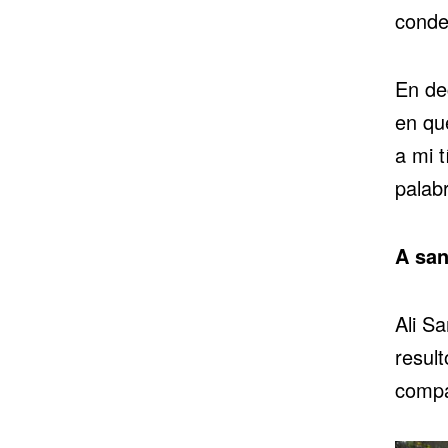
conde
En dec
en qu
a mi t
palab
A san
Ali S
result
compa