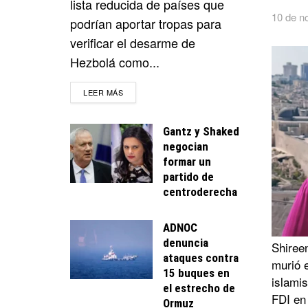
lista reducida de países que
10 de n
podrían aportar tropas para
verificar el desarme de
Hezbolá como...
DETAILS
LEER MÁS
Gantz y Shaked
negocian
formar un
partido de
centroderecha
ADNOC
denuncia
Shiree
ataques contra
murió e
15 buques en
islamis
el estrecho de
FDI en
Ormuz