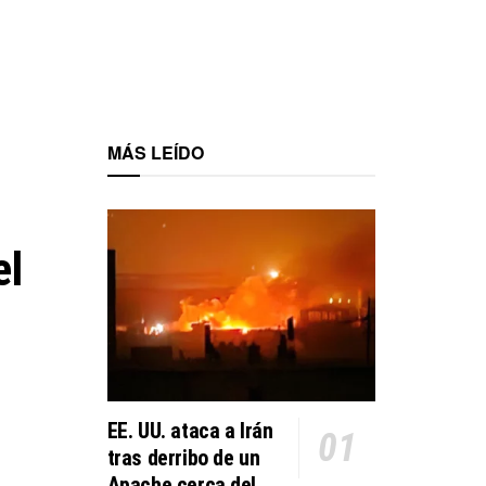
MÁS LEÍDO
el
EE. UU. ataca a Irán
tras derribo de un
Apache cerca del