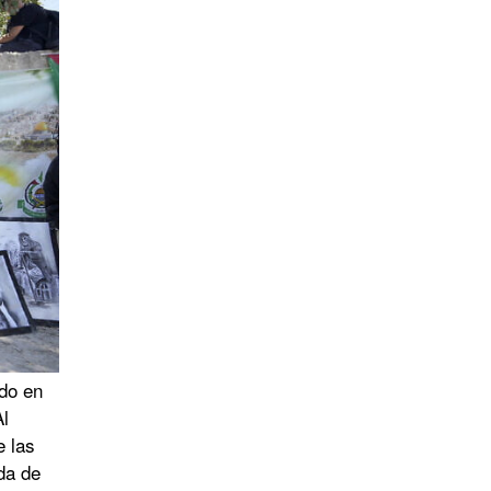
ado en
Al
e las
da de