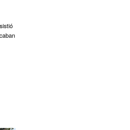
istió
acaban