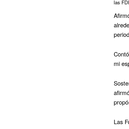
las FD
Afirm
alred
period
Contó 
mi esp
Soste
afirm
propós
Las F