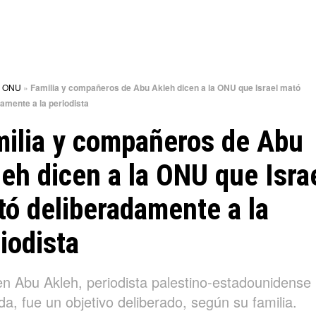
»
ONU
»
Familia y compañeros de Abu Akleh dicen a la ONU que Israel mató
amente a la periodista
milia y compañeros de Abu
eh dicen a la ONU que Isra
ó deliberadamente a la
iodista
en Abu Akleh, periodista palestino-estadounidense
ida, fue un objetivo deliberado, según su familia.