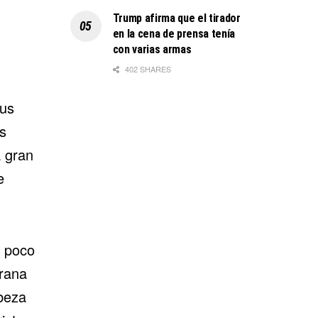
Trump afirma que el tirador
en la cena de prensa tenía
con varias armas
402 SHARES
sus
s
 gran
e
s poco
rana
abeza