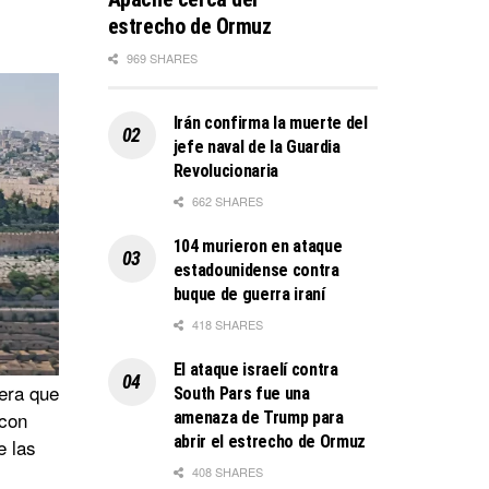
estrecho de Ormuz
969 SHARES
Irán confirma la muerte del
jefe naval de la Guardia
Revolucionaria
662 SHARES
104 murieron en ataque
estadounidense contra
buque de guerra iraní
418 SHARES
El ataque israelí contra
era que
South Pars fue una
 con
amenaza de Trump para
abrir el estrecho de Ormuz
e las
408 SHARES