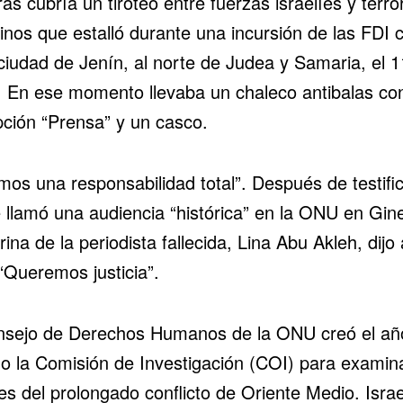
as cubría un tiroteo entre fuerzas israelíes y terro
inos que estalló durante una incursión de las FDI 
 ciudad de Jenín, al norte de
Judea y Samaria
, el 
 En ese momento llevaba un chaleco antibalas con
pción “Prensa” y un casco.
mos una responsabilidad total”. Después de testifi
e llamó una audiencia “histórica” en la ONU en Gin
rina de la periodista fallecida, Lina Abu Akleh, dijo 
“Queremos justicia”.
nsejo de Derechos Humanos de la ONU creó el añ
o la Comisión de Investigación (COI) para examina
es del prolongado conflicto de Oriente Medio. Israe