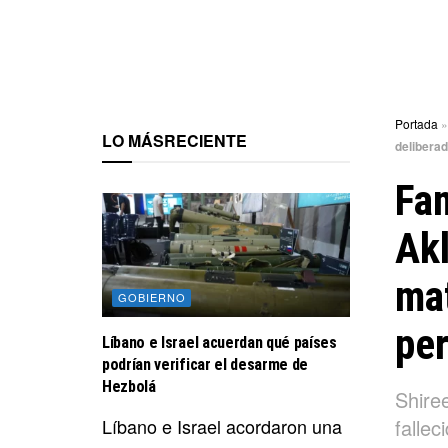
Portada
LO MÁS
RECIENTE
deliberad
Fa
Akl
mat
GOBIERNO
per
Líbano e Israel acuerdan qué países
podrían verificar el desarme de
Hezbolá
Shire
Líbano e Israel acordaron una
fallec