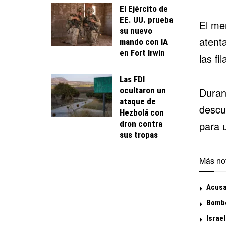
El Ejército de
EE. UU. prueba
El me
su nuevo
atenta
mando con IA
en Fort Irwin
las fi
Las FDI
ocultaron un
Durant
ataque de
descu
Hezbolá con
dron contra
para u
sus tropas
Más not
Acusa
Bombe
Israel