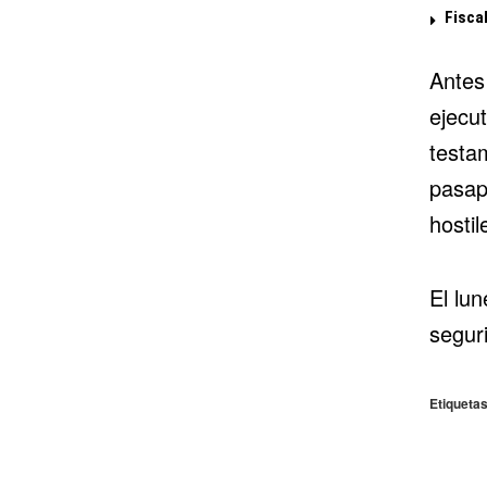
Fisca
Antes
ejecu
testa
pasap
hostil
El lu
segur
Etiquetas