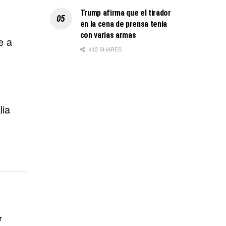
Trump afirma que el tirador
en la cena de prensa tenía
con varias armas
e a
412 SHARES
lia
r