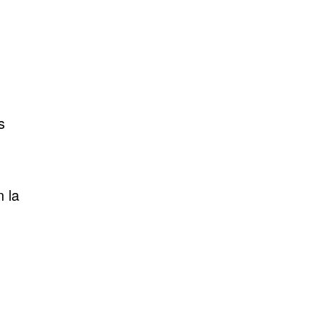
n
s
 la