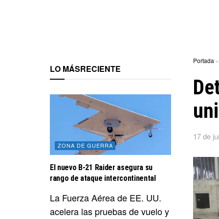
Portada
LO MÁS
RECIENTE
De
uni
17 de ju
ZONA DE GUERRA
El nuevo B-21 Raider asegura su
rango de ataque intercontinental
La Fuerza Aérea de EE. UU.
acelera las pruebas de vuelo y