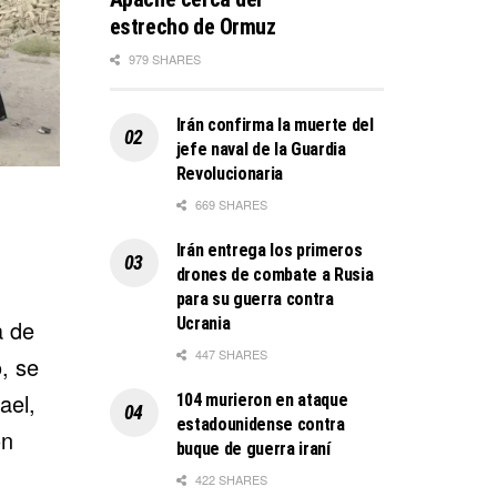
estrecho de Ormuz
979 SHARES
Irán confirma la muerte del
jefe naval de la Guardia
Revolucionaria
669 SHARES
Irán entrega los primeros
drones de combate a Rusia
para su guerra contra
Ucrania
a de
447 SHARES
o, se
ael,
104 murieron en ataque
estadounidense contra
ón
buque de guerra iraní
422 SHARES