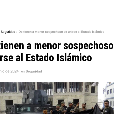
»
Seguridad
»
Detienen a menor sospechoso de unirse al Estado Islámico
tienen a menor sospechoso
rse al Estado Islámico
nio de 2024
en
Seguridad