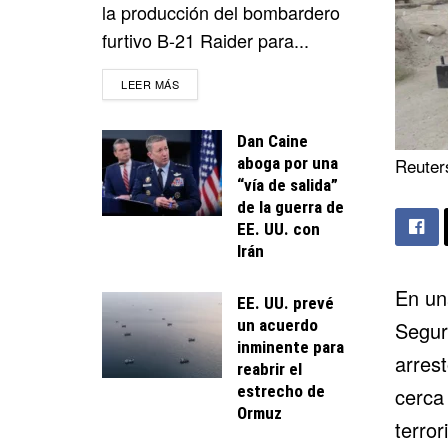
la producción del bombardero
furtivo B-21 Raider para...
DETAILS
LEER MÁS
Dan Caine
aboga por una
Reuter
“vía de salida”
de la guerra de
EE. UU. con
Irán
En un
EE. UU. prevé
un acuerdo
Seguri
inminente para
arrest
reabrir el
estrecho de
cerca
Ormuz
terror