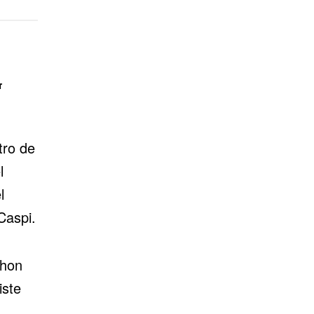
r
tro de
l
l
Caspi.
shon
iste