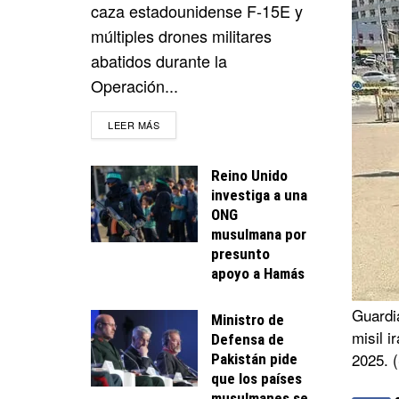
caza estadounidense F-15E y
múltiples drones militares
abatidos durante la
Operación...
DETAILS
LEER MÁS
Reino Unido
investiga a una
ONG
musulmana por
presunto
apoyo a Hamás
Guardia
Ministro de
misil i
Defensa de
2025. (
Pakistán pide
que los países
musulmanes se