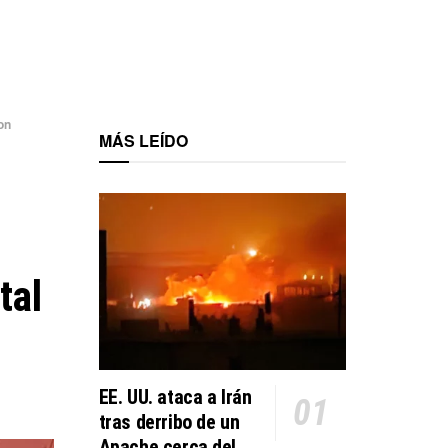
on
MÁS LEÍDO
tal
EE. UU. ataca a Irán
tras derribo de un
Apache cerca del