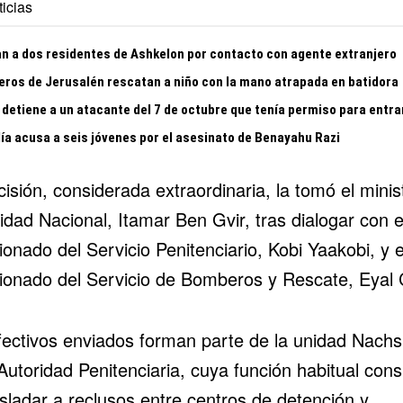
icias
n a dos residentes de Ashkelon por contacto con agente extranjero
ros de Jerusalén rescatan a niño con la mano atrapada en batidora
 detiene a un atacante del 7 de octubre que tenía permiso para entra
lía acusa a seis jóvenes por el asesinato de Benayahu Razi
isión, considerada extraordinaria, la tomó el minis
dad Nacional, Itamar Ben Gvir, tras dialogar con e
onado del Servicio Penitenciario, Kobi Yaakobi, y e
ionado del Servicio de Bomberos y Rescate, Eyal 
fectivos enviados forman parte de la unidad Nach
Autoridad Penitenciaria, cuya función habitual cons
sladar a reclusos entre centros de detención y