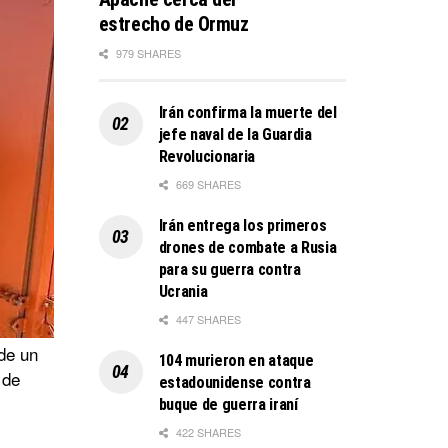
estrecho de Ormuz
979 SHARES
Irán confirma la muerte del
jefe naval de la Guardia
Revolucionaria
669 SHARES
Irán entrega los primeros
drones de combate a Rusia
para su guerra contra
Ucrania
447 SHARES
 de un
104 murieron en ataque
 de
estadounidense contra
buque de guerra iraní
422 SHARES