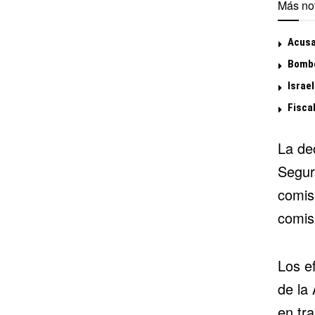
Más not
Acusa
Bombe
Israel
Fisca
La dec
Seguri
comisi
comis
Los e
de la 
en tra