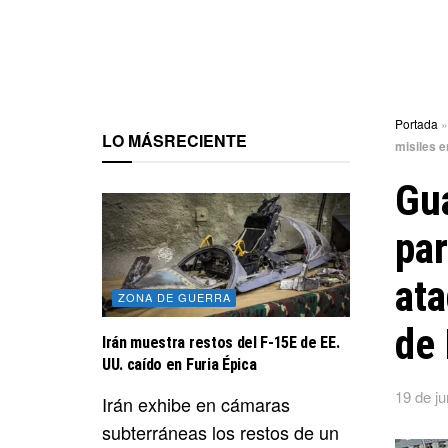
Portada
LO MÁS
RECIENTE
misiles e
Gua
par
ata
ZONA DE GUERRA
de
Irán muestra restos del F-15E de EE.
UU. caído en Furia Épica
19 de ju
Irán exhibe en cámaras
subterráneas los restos de un