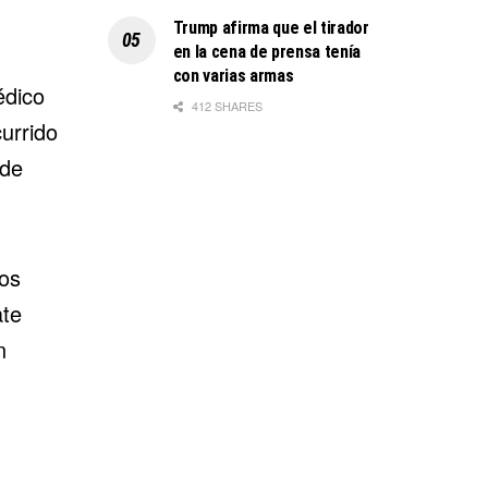
Trump afirma que el tirador
en la cena de prensa tenía
con varias armas
édico
412 SHARES
urrido
 de
los
ate
n