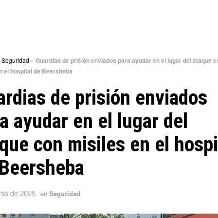
»
Seguridad
»
Guardias de prisión enviados para ayudar en el lugar del ataque c
n el hospital de Beersheba
rdias de prisión enviados
a ayudar en el lugar del
que con misiles en el hospi
 Beersheba
nio de 2025
en
Seguridad