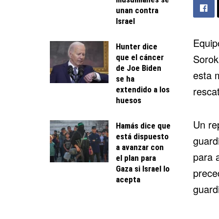
unan contra
Israel
Equip
Hunter dice
Sorok
que el cáncer
de Joe Biden
esta 
se ha
resca
extendido a los
huesos
Un rep
Hamás dice que
está dispuesto
guard
a avanzar con
para 
el plan para
Gaza si Israel lo
prece
acepta
guardi