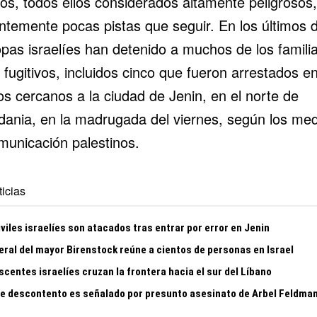
sos, todos ellos considerados altamente peligrosos
ntemente pocas pistas que seguir. En los últimos d
opas israelíes han detenido a muchos de los famili
 fugitivos, incluidos cinco que fueron arrestados e
os cercanos a la ciudad de Jenin, en el norte de
rdania, en la madrugada del viernes, según los me
municación palestinos.
icias
viles israelíes son atacados tras entrar por error en Jenin
eral del mayor Birenstock reúne a cientos de personas en Israel
centes israelíes cruzan la frontera hacia el sur del Líbano
te descontento es señalado por presunto asesinato de Arbel Feldma