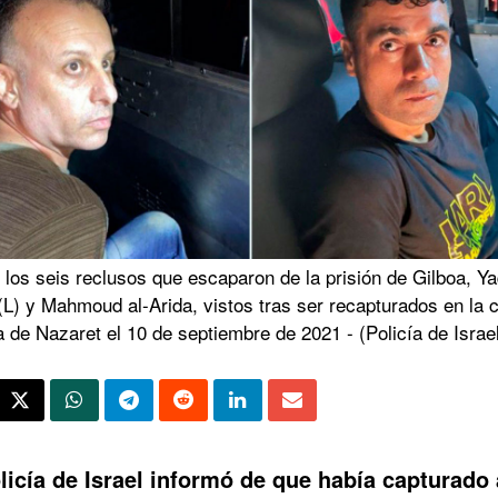
 los seis reclusos que escaparon de la prisión de Gilboa, Y
(L) y Mahmoud al-Arida, vistos tras ser recapturados en la 
 de Nazaret el 10 de septiembre de 2021 - (Policía de Israe
licía de Israel informó de que
había capturado 