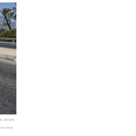
de Jezreel,
ron de la