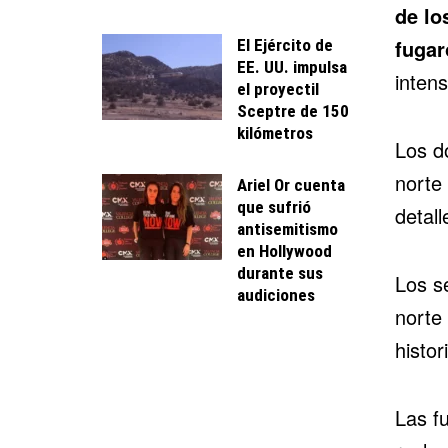
de lo
fugar
El Ejército de
EE. UU. impulsa
inten
el proyectil
Sceptre de 150
kilómetros
Los d
norte 
Ariel Or cuenta
que sufrió
detall
antisemitismo
en Hollywood
durante sus
Los s
audiciones
norte
histor
Las f