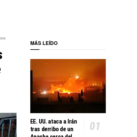
lboa
MÁS LEÍDO
s
e
EE. UU. ataca a Irán
tras derribo de un
Apache cerca del