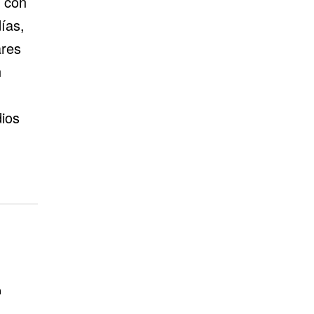
, con
ías,
ares
n
dios
n