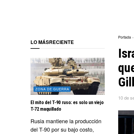
Portada
LO MÁS
RECIENTE
Isr
que
Gil
ZONA DE GUERRA
10 de s
El mito del T-90 ruso: es solo un viejo
T-72 maquillado
Rusia mantiene la producción
del T-90 por su bajo costo,