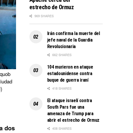
estrecho de Ormuz
969 SHARES
Irán confirma la muerte del
jefe naval de la Guardia
Revolucionaria
662 SHARES
104 murieron en ataque
aquob
estadounidense contra
buque de guerra iraní
ciudad
l)
418 SHARES
El ataque israelí contra
South Pars fue una
amenaza de Trump para
abrir el estrecho de Ormuz
a dos
408 SHARES