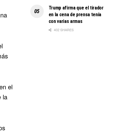
Trump afirma que el tirador
una
en la cena de prensa tenía
con varias armas
402 SHARES
l
más
en el
 la
os