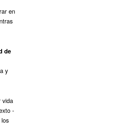
rar en
ntras
d de
da y
 vida
exto -
 los