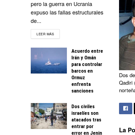
pero la guerra en Ucrania
expuso las fallas estructurales
de...
DETAILS
LEER MÁS
Acuerdo entre
Irán y Omán
para controlar
barcos en
Dos de
Ormuz
Qadiri 
enfrenta
norteña
sanciones
Dos civiles
israelíes son
atacados tras
entrar por
La Po
error en Jenin