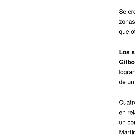
Se cr
zonas
que ot
Los s
Gilbo
logran
de un 
Cuatr
en rel
un co
Mártir