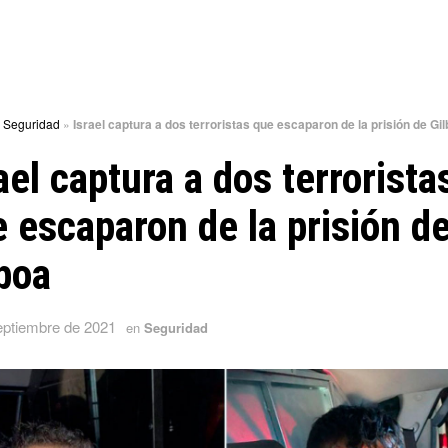
»
Seguridad
»
Israel captura a dos terroristas que escaparon de la prisión de Gi
ael captura a dos terrorista
 escaparon de la prisión d
boa
eptiembre de 2021
en
Seguridad