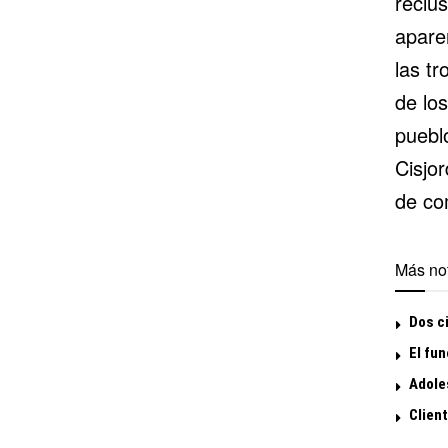
reclu
apare
las tr
de los
puebl
Cisjo
de co
Más not
Dos ci
El fun
Adoles
Clien