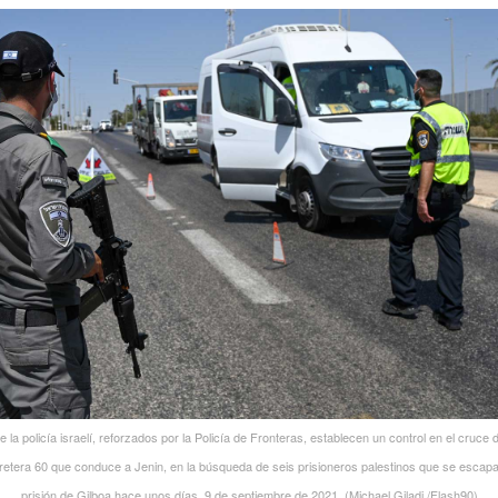
 la policía israelí, reforzados por la Policía de Fronteras, establecen un control en el cruce 
rretera 60 que conduce a Jenin, en la búsqueda de seis prisioneros palestinos que se escapa
prisión de Gilboa hace unos días. 9 de septiembre de 2021. (Michael Giladi /Flash90)