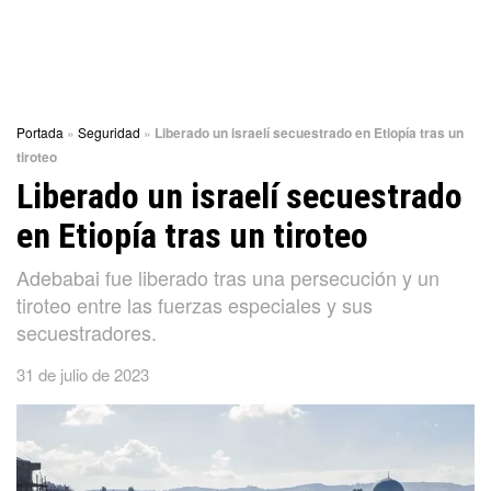
Portada
»
Seguridad
»
Liberado un israelí secuestrado en Etiopía tras un
tiroteo
Liberado un israelí secuestrado
en Etiopía tras un tiroteo
Adebabai fue liberado tras una persecución y un
tiroteo entre las fuerzas especiales y sus
secuestradores.
31 de julio de 2023