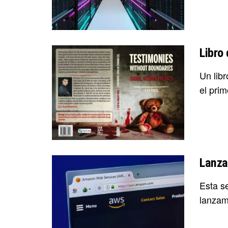
Libro
Un lib
el prim
Lanza
Esta s
lanzami