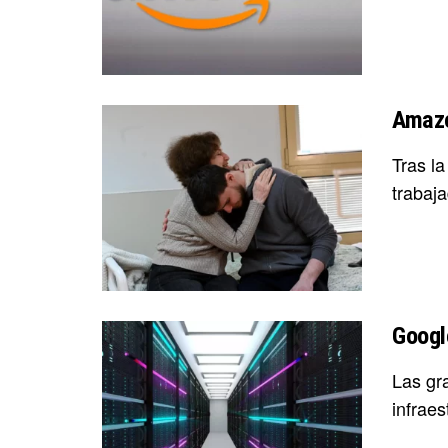
Amazo
Tras l
trabaja
Googl
Las gr
infraes