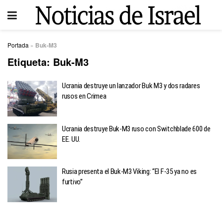
Portada
»
Buk-M3
Etiqueta:
Buk-M3
Ucrania destruye un lanzador Buk M3 y dos radares
rusos en Crimea
Ucrania destruye Buk-M3 ruso con Switchblade 600 de
EE. UU.
Rusia presenta el Buk-M3 Viking: “El F-35 ya no es
furtivo”