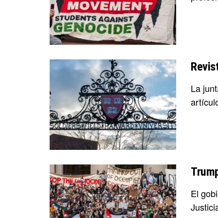
Revis
La jun
artícul
Trump
El gob
Justic