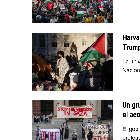
Harva
Trum
La uni
Naciona
Un gr
el ac
El gob
protege