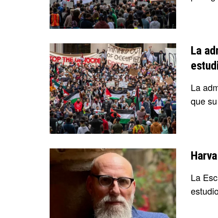
La ad
estudi
La adm
que su 
Harvar
La Esc
estudi