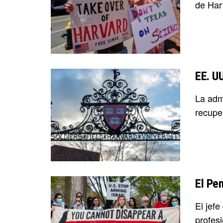
de Har
EE. UU
La adm
recuper
El Pe
El jef
profesi