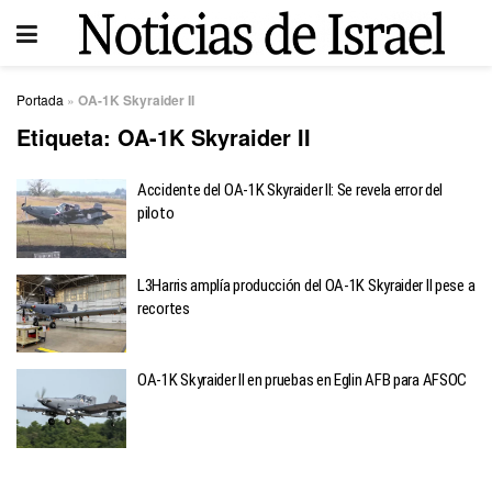
Portada
»
OA-1K Skyraider II
Etiqueta:
OA-1K Skyraider II
Accidente del OA-1K Skyraider II: Se revela error del
piloto
L3Harris amplía producción del OA-1K Skyraider II pese a
recortes
OA-1K Skyraider II en pruebas en Eglin AFB para AFSOC