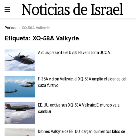
Portada
»
XQ-58A Valkyrie
Etiqueta:
XQ-58A Valkyrie
Airbus presenta el U760 Ravenstorm UCCA
F-35A y dron Valkyrie: el XQ-58A amplía el alcance del
caza furtivo
EE. UU. activa sus XQ-58A Valkyrie: El mundo va a
cambiar
Drones Valkyrie de EE. UU. cargan quinientos kilos de