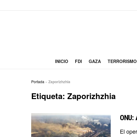
INICIO
FDI
GAZA
TERRORISMO
Portada
»
Zaporizhzhia
Etiqueta:
Zaporizhzhia
ONU: 
El ope