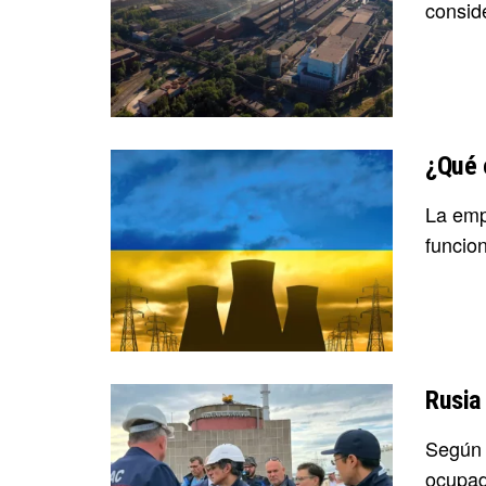
conside
¿Qué 
La emp
funcion
Rusia 
Según 
ocupada