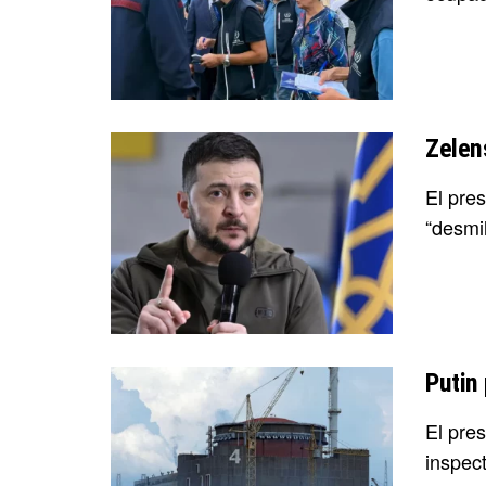
Zelens
El pre
“desmil
Putin 
El pre
inspect